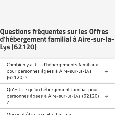
Questions fréquentes sur les Offres
d'hébergement familial à Aire-sur-la-
Lys (62120)
Combien y a-t-il d’hébergements familiaux
pour personnes âgées à Aire-sur-la-Lys
(62120) ?
Sur Logement-seniors.com, on recense actuellement
1 hébergements familiaux pour personnes âgées à
Qu’est-ce qu’un hébergement familial pour
Aire-sur-la-Lys (62120) en 2026.
personnes âgées à Aire-sur-la-Lys (62120)
Ces structures offrent un cadre de vie chaleureux et
?
sécurisant, idéal pour les seniors souhaitant vivre
L’hébergement familial permet à une personne âgée
dans un environnement plus intime que celui d’un
d’être accueillie au domicile d’un accueillant familial
Qui peut être accueilli dans un