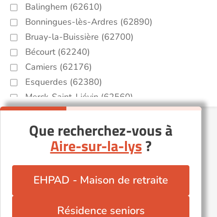
Balinghem (62610)
Bonningues-lès-Ardres (62890)
Bruay-la-Buissière (62700)
Bécourt (62240)
Camiers (62176)
Esquerdes (62380)
Merck-Saint-Liévin (62560)
Nielles-lès-Bléquin (62380)
Que recherchez-vous à
Radinghem (62310)
Aire-sur-la-lys
?
Recques-sur-Hem (62890)
Tournehem-sur-la-Hem (62890)
Vendin-le-Vieil (62880)
EHPAD - Maison de retraite
Wavrans-sur-l'Aa (62380)
Wizernes (62570)
Résidence seniors