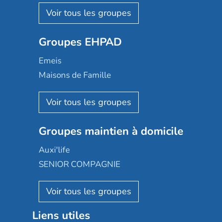
Nohée
Les Résidentiels
Ovelia
Groupes EHPAD
Mobicap
Domusvi
Emeis
Happy Senior
Maisons de Famille
Espace et vie
Korian
Aquarelia
Emera
Nexity edenea
Colisée
Les jardins d'Arcadie
Groupes maintien à domicile
Groupe SOS
Occitalia
Le Noble Âge
Auxi'life
Appartseniors
Almage
SENIOR COMPAGNIE
Villa beausoleil
Pavonis santé
AGE D'OR Services
Reseda
Résidalya
Stella management
Groupe aplus
Liens utiles
Les villages d'or