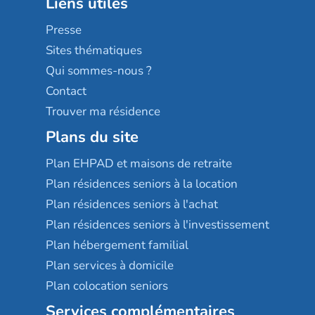
Liens utiles
Les villages d'or
Sérénys
Presse
Résidences services Villa Médicis
Sites thématiques
Qui sommes-nous ?
Contact
Trouver ma résidence
Plans du site
Plan EHPAD et maisons de retraite
Plan résidences seniors à la location
Plan résidences seniors à l'achat
Plan résidences seniors à l'investissement
Plan hébergement familial
Plan services à domicile
Plan colocation seniors
Services complémentaires