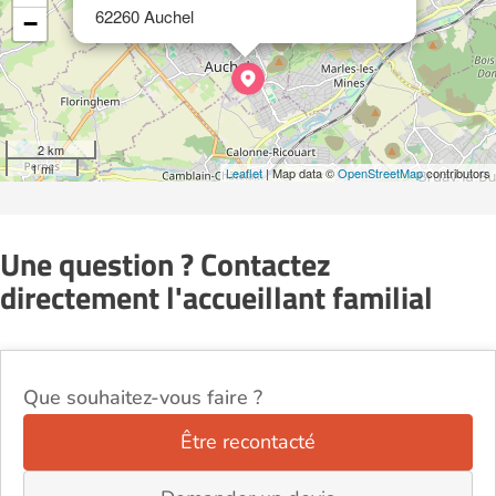
62260 Auchel
−
2 km
1 mi
Leaflet
| Map data ©
OpenStreetMap
contributors
Une question ? Contactez
directement l'accueillant familial
Que souhaitez-vous faire ?
Être recontacté