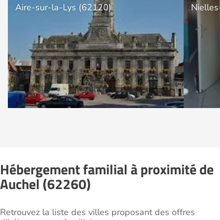
Aire-sur-la-Lys (62120)
Nielle
Hébergement familial à proximité de
Auchel (62260)
Retrouvez la liste des villes proposant des offres