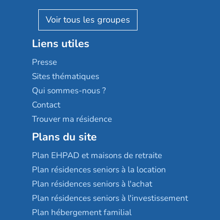
Villa beausoleil
Pavonis santé
AGE D'OR Services
Reseda
Résidalya
Stella management
Groupe aplus
Liens utiles
Les villages d'or
Sérénys
Presse
Résidences services Villa Médicis
Sites thématiques
Qui sommes-nous ?
Contact
Trouver ma résidence
Plans du site
Plan EHPAD et maisons de retraite
Plan résidences seniors à la location
Plan résidences seniors à l'achat
Plan résidences seniors à l'investissement
Plan hébergement familial