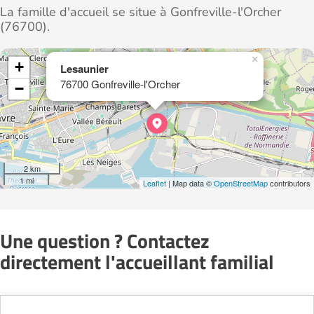
La famille d'accueil se situe à Gonfreville-l'Orcher
(76700).
×
+
Lesaunier
76700 Gonfreville-l'Orcher
−
2 km
1 mi
Leaflet
| Map data ©
OpenStreetMap
contributors
Une question ? Contactez
directement l'accueillant familial