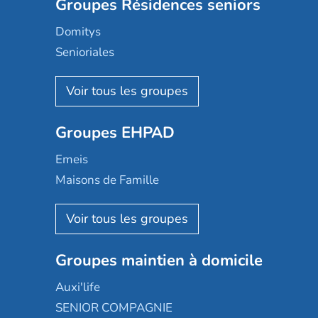
Groupes Résidences seniors
Domitys
Senioriales
Nohée
Les Résidentiels
Ovelia
Groupes EHPAD
Mobicap
Domusvi
Emeis
Happy Senior
Maisons de Famille
Espace et vie
Korian
Aquarelia
Emera
Nexity edenea
Colisée
Les jardins d'Arcadie
Groupes maintien à domicile
Groupe SOS
Occitalia
Le Noble Âge
Auxi'life
Appartseniors
Almage
SENIOR COMPAGNIE