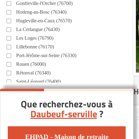
Gonfreville-l'Orcher (76700)
Hodeng-au-Bosc (76340)
Hugleville-en-Caux (76570)
La Cerlangue (76430)
Les Loges (76790)
Lillebonne (76170)
Port-Jérôme-sur-Seine (76330)
Rouen (76000)
Rétonval (76340)
Saint-Léonard (76400)
H
Saint-Nicolas-de-la-Taille (76170)
Épretot (76430)
Que recherchez-vous à
Daubeuf-serville
?
EHPAD - Maison de retraite