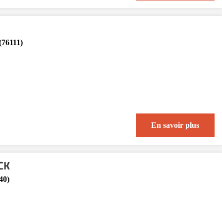
(76111)
En savoir plus
CK
40)