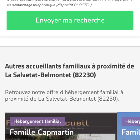
Nous vous informons de votre droit à vous inscrire sur la liste d'opposition
au démarchage téléphonique (dispositif BLOCTEL).
Envoyer ma recherche
Autres accueillants familiaux à proximité de
La Salvetat-Belmontet (82230)
Retrouvez notre offre d'hébergement familial à
proximité de La Salvetat-Belmontet (82230).
Famille Capmartin
Fami