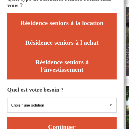
vous ?
Résidence seniors à la location
Résidence seniors à l'achat
Résidence seniors à
l'investissement
Quel est votre besoin ?
Continuer