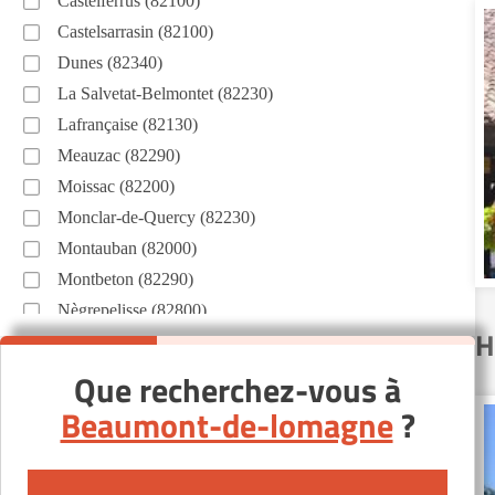
Castelferrus (82100)
Castelsarrasin (82100)
Dunes (82340)
La Salvetat-Belmontet (82230)
Lafrançaise (82130)
Meauzac (82290)
Moissac (82200)
Monclar-de-Quercy (82230)
Montauban (82000)
Montbeton (82290)
Nègrepelisse (82800)
H
Saint-Nauphary (82370)
Que recherchez-vous à
Beaumont-de-lomagne
?