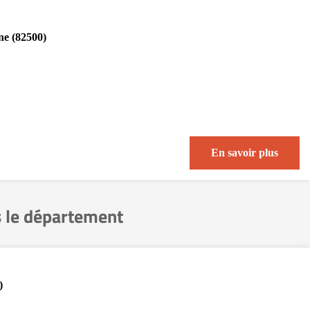
e (82500)
En savoir plus
 le département
)