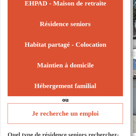
EHPAD - Maison de retraite
Résidence seniors
Habitat partagé - Colocation
Maintien à domicile
Hébergement familial
ou
Je recherche un emploi
Quel type de résidence seniors recherchez-