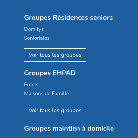
Groupes Résidences seniors
Domitys
Senioriales
Nohée
Les Résidentiels
Ovelia
Groupes EHPAD
Mobicap
Domusvi
Emeis
Happy Senior
Maisons de Famille
Espace et vie
Korian
Aquarelia
Emera
Nexity edenea
Colisée
Les jardins d'Arcadie
Groupes maintien à domicile
Groupe SOS
Occitalia