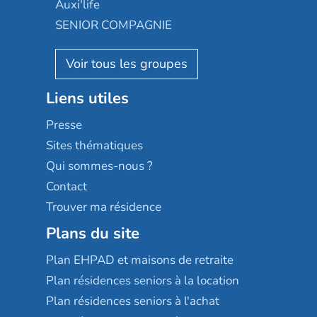
Le Noble Âge
Auxi'life
Appartseniors
Almage
SENIOR COMPAGNIE
Villa beausoleil
Pavonis santé
AGE D'OR Services
Reseda
Résidalya
Stella management
Groupe aplus
Liens utiles
Les villages d'or
Sérénys
Presse
Résidences services Villa Médicis
Sites thématiques
Qui sommes-nous ?
Contact
Trouver ma résidence
Plans du site
Plan EHPAD et maisons de retraite
Plan résidences seniors à la location
Plan résidences seniors à l'achat