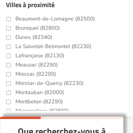
Villes à proximité
Beaumont-de-Lomagne (82500)
Bruniquel (82800)
Dunes (82340)
La Salvetat-Belmontet (82230)
Lafrançaise (82130)
Meauzac (82290)
Moissac (82200)
Monclar-de-Quercy (82230)
Montauban (82000)
Montbeton (82290)
Nègrepelisse (82800)
Saint-Nauphary (82370)
Que recherchez-vous à
Sérignac (82500)