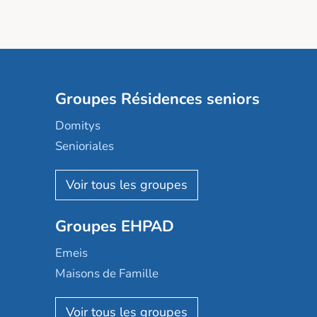
Groupes Résidences seniors
Domitys
Senioriales
Nohée
Les Résidentiels
Ovelia
Groupes EHPAD
Mobicap
Domusvi
Emeis
Happy Senior
Maisons de Famille
Espace et vie
Korian
Aquarelia
Emera