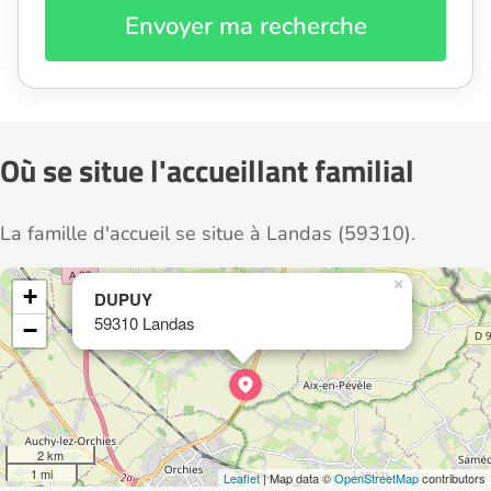
Envoyer ma recherche
Où se situe l'accueillant familial
La famille d'accueil se situe à Landas (59310).
×
+
DUPUY
59310 Landas
−
2 km
1 mi
Leaflet
| Map data ©
OpenStreetMap
contributors