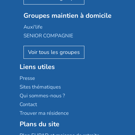
Nexity edenea
Colisée
Les jardins d'Arcadie
Groupes maintien à domicile
Groupe SOS
Occitalia
Le Noble Âge
Auxi'life
Appartseniors
Almage
SENIOR COMPAGNIE
Villa beausoleil
Pavonis santé
AGE D'OR Services
Reseda
Résidalya
Stella management
Groupe aplus
Liens utiles
Les villages d'or
Sérénys
Presse
Résidences services Villa Médicis
Sites thématiques
Qui sommes-nous ?
Contact
Trouver ma résidence
Plans du site