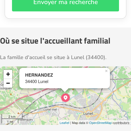
Envoyer ma recherche
Où se situe l'accueillant familial
La famille d'accueil se situe à Lunel (34400).
×
+
HERNANDEZ
34400 Lunel
−
2 km
1 mi
Leaflet
| Map data ©
OpenStreetMap
contributors