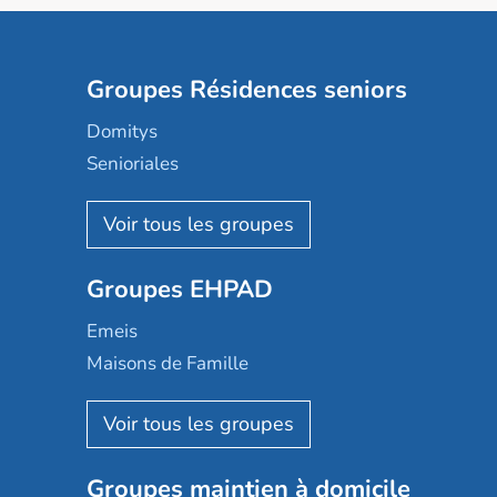
Groupes Résidences seniors
Domitys
Senioriales
Nohée
Les Résidentiels
Ovelia
Groupes EHPAD
Mobicap
Domusvi
Emeis
Happy Senior
Maisons de Famille
Espace et vie
Korian
Aquarelia
Emera
Nexity edenea
Colisée
Les jardins d'Arcadie
Groupes maintien à domicile
Groupe SOS