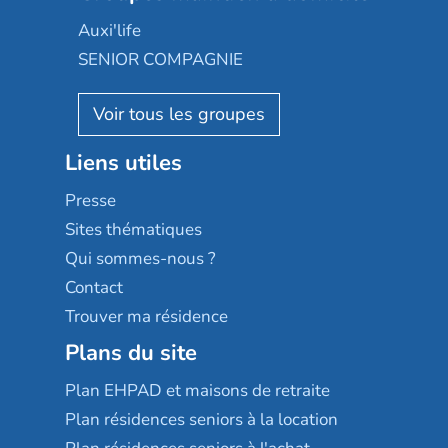
Occitalia
Le Noble Âge
Auxi'life
Appartseniors
Almage
SENIOR COMPAGNIE
Villa beausoleil
Pavonis santé
AGE D'OR Services
Reseda
Résidalya
Stella management
Groupe aplus
Liens utiles
Les villages d'or
Sérénys
Presse
Résidences services Villa Médicis
Sites thématiques
Qui sommes-nous ?
Contact
Trouver ma résidence
Plans du site
Plan EHPAD et maisons de retraite
Plan résidences seniors à la location