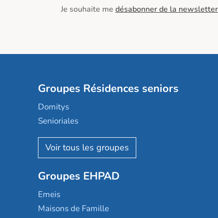
Je souhaite me
désabonner de la newsletter
Groupes Résidences seniors
Domitys
Senioriales
Nohée
Les Résidentiels
Ovelia
Groupes EHPAD
Mobicap
Domusvi
Emeis
Happy Senior
Maisons de Famille