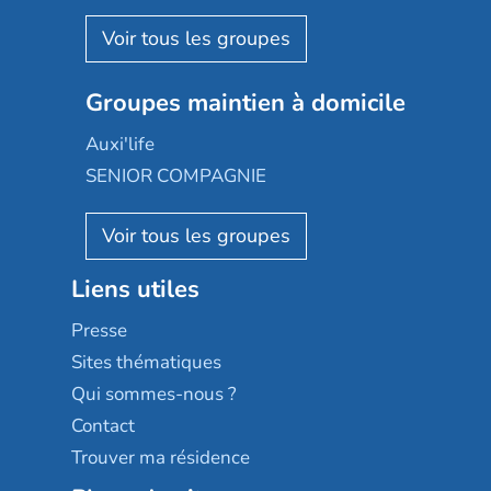
Espace et vie
Korian
Aquarelia
Emera
Nexity edenea
Colisée
Les jardins d'Arcadie
Groupes maintien à domicile
Groupe SOS
Occitalia
Le Noble Âge
Auxi'life
Appartseniors
Almage
SENIOR COMPAGNIE
Villa beausoleil
Pavonis santé
AGE D'OR Services
Reseda
Résidalya
Stella management
Groupe aplus
Liens utiles
Les villages d'or
Sérénys
Presse
Résidences services Villa Médicis
Sites thématiques
Qui sommes-nous ?
Contact
Trouver ma résidence