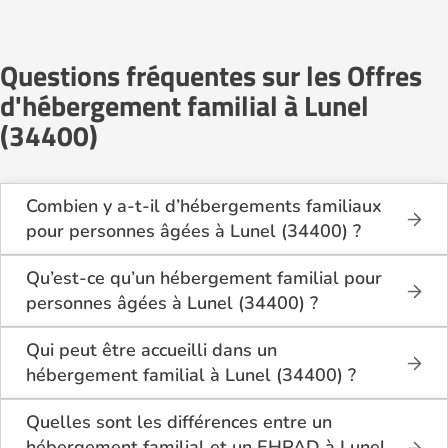
Questions fréquentes sur les Offres
d'hébergement familial à Lunel
(34400)
Combien y a-t-il d’hébergements familiaux
pour personnes âgées à Lunel (34400) ?
Sur Logement-seniors.com, on recense actuellement
2 hébergements familiaux pour personnes âgées à
Qu’est-ce qu’un hébergement familial pour
Lunel (34400) en 2026.
personnes âgées à Lunel (34400) ?
Ces structures offrent un cadre de vie chaleureux et
L’hébergement familial permet à une personne âgée
sécurisant, idéal pour les seniors souhaitant vivre
d’être accueillie au domicile d’un accueillant familial
Qui peut être accueilli dans un
dans un environnement plus intime que celui d’un
agréé par le département.
hébergement familial à Lunel (34400) ?
établissement collectif.
Elle y bénéficie d’un cadre de vie convivial, de repas
Ce mode d’accueil s’adresse aux personnes âgées
partagés, d’une présence quotidienne et d’un
de plus de 60 ans, seules ou en couple, qui
Quelles sont les différences entre un
accompagnement personnalisé, tout en conservant
souhaitent vivre dans un cadre familial plutôt que
hébergement familial et un EHPAD à Lunel