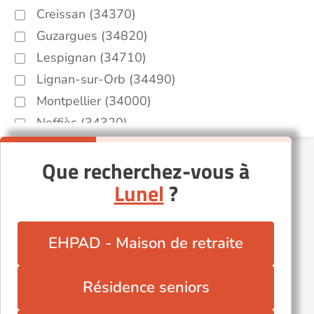
Creissan (34370)
Guzargues (34820)
Lespignan (34710)
Lignan-sur-Orb (34490)
Montpellier (34000)
Neffiès (34320)
Popian (34230)
Que recherchez-vous à
Pérols (34470)
Lunel
?
Roquebrun (34460)
Saint-Chinian (34360)
Saint-Hilaire-de-Beauvoir (34160)
EHPAD - Maison de retraite
Sète (34200)
Valros (34290)
Résidence seniors
Villespassans (34360)