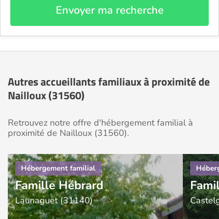
Envoyer ma recherche
Autres accueillants familiaux à proximité de
Nailloux (31560)
Retrouvez notre offre d'hébergement familial à
proximité de Nailloux (31560).
Famille Hébrard
Fami
Launaguet (31140)
Castel