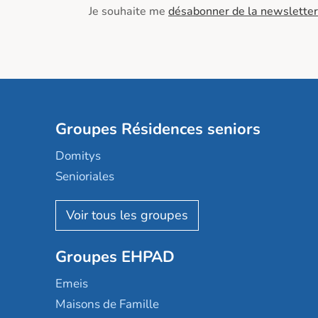
Je souhaite me
désabonner de la newsletter
Groupes Résidences seniors
Domitys
Senioriales
Nohée
Les Résidentiels
Ovelia
Groupes EHPAD
Mobicap
Domusvi
Emeis
Happy Senior
Maisons de Famille