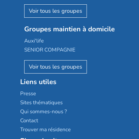
Espace et vie
Korian
Aquarelia
Emera
Nexity edenea
Colisée
Les jardins d'Arcadie
Groupes maintien à domicile
Groupe SOS
Occitalia
Le Noble Âge
Auxi'life
Appartseniors
Almage
SENIOR COMPAGNIE
Villa beausoleil
Pavonis santé
AGE D'OR Services
Reseda
Résidalya
Stella management
Groupe aplus
Liens utiles
Les villages d'or
Sérénys
Presse
Résidences services Villa Médicis
Sites thématiques
Qui sommes-nous ?
Contact
Trouver ma résidence