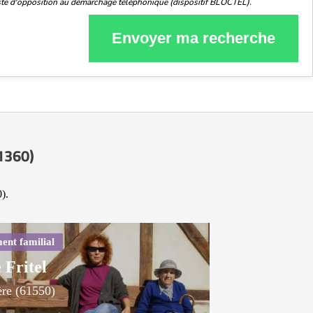
liste d'opposition au démarchage téléphonique (dispositif BLOCTEL).
Envoyer ma recherche
61360)
).
 Fritel
ère (61550)