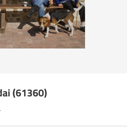
dai (61360)
.