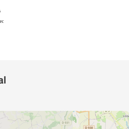
s
vec
al