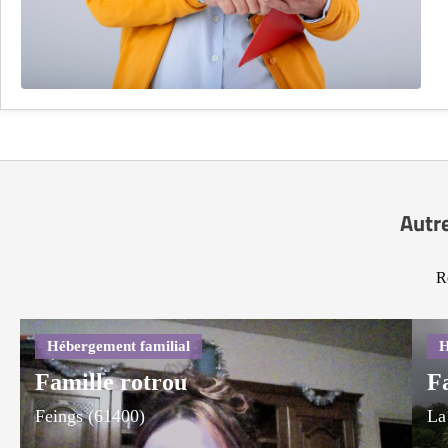
Autre
R
Famille rotrou
F
Feings (61400)
La