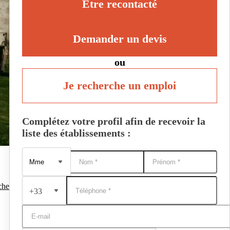
Être recontacté
Demander un devis
ou
Je recherche un emploi
Complétez votre profil afin de recevoir la
liste des établissements :
che
+33