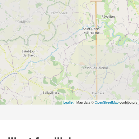
Leaflet
| Map data ©
OpenStreetMap
contributors