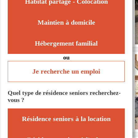
Habitat partagé - Colocation
Maintien à domicile
Hébergement familial
ou
Je recherche un emploi
Quel type de résidence seniors recherchez-
vous ?
Résidence seniors à la location