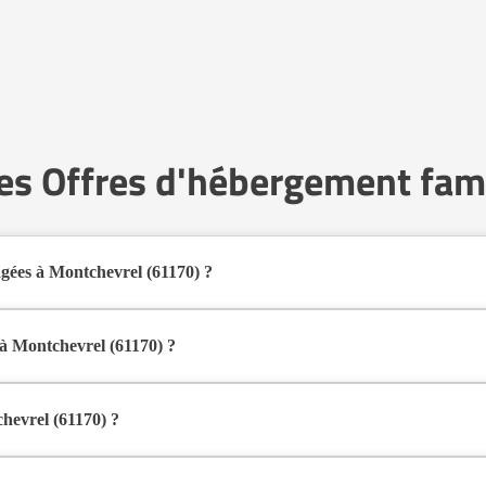
les Offres d'hébergement fami
gées à Montchevrel (61170) ?
s familiaux pour personnes âgées à Montchevrel (61170) en 2026.
al pour les seniors souhaitant vivre dans un environnement plus intime qu
 à Montchevrel (61170) ?
 au domicile d’un accueillant familial agréé par le département.
d’une présence quotidienne et d’un accompagnement personnalisé, tout e
chevrel (61170) ?
seules ou en couple, qui souhaitent vivre dans un cadre familial plutôt
ce et accompagnement quotidien.