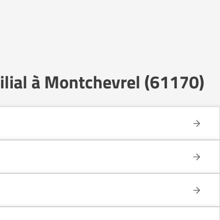
lial à Montchevrel (61170)
e celui d’un établissement collectif.
n conservant une grande autonomie.
 que dans une structure médicalisée. Les personnes en légère perte