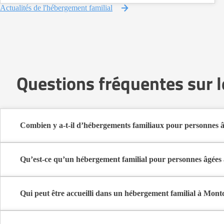
Actualités de l'hébergement familial
Questions fréquentes sur 
Combien y a-t-il d’hébergements familiaux pour personnes â
Sur Logement-seniors.com, on recense actuellement 1 hébergement
Ces structures offrent un cadre de vie chaleureux et sécurisant, idé
Qu’est-ce qu’un hébergement familial pour personnes âgées
L’hébergement familial permet à une personne âgée d’être accueillie
Elle y bénéficie d’un cadre de vie convivial, de repas partagés, 
Qui peut être accueilli dans un hébergement familial à Mont
Ce mode d’accueil s’adresse aux personnes âgées de plus de 60 ans, 
d’autonomie peuvent y trouver un bon équilibre entre indépendan