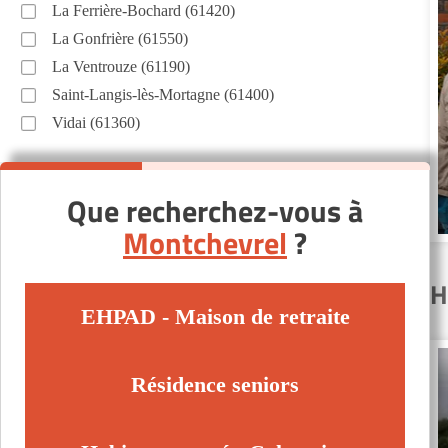
La Ferrière-Bochard (61420)
La Gonfrière (61550)
La Ventrouze (61190)
Saint-Langis-lès-Mortagne (61400)
Vidai (61360)
Que recherchez-vous à
Montchevrel
?
H
EHPAD - Maison de retraite
Résidence seniors