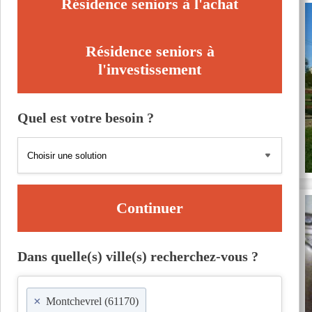
Résidence seniors à l'achat
Résidence seniors à
l'investissement
Quel est votre besoin ?
Continuer
Dans quelle(s) ville(s) recherchez-vous ?
×
Montchevrel (61170)