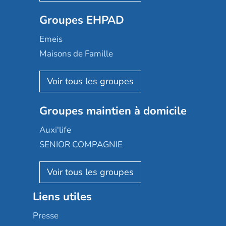
Ovelia
Groupes EHPAD
Mobicap
Domusvi
Emeis
Happy Senior
Maisons de Famille
Espace et vie
Korian
Aquarelia
Emera
Nexity edenea
Colisée
Les jardins d'Arcadie
Groupes maintien à domicile
Groupe SOS
Occitalia
Le Noble Âge
Auxi'life
Appartseniors
Almage
SENIOR COMPAGNIE
Villa beausoleil
Pavonis santé
AGE D'OR Services
Reseda
Résidalya
Stella management
Groupe aplus
Liens utiles
Les villages d'or
Sérénys
Presse