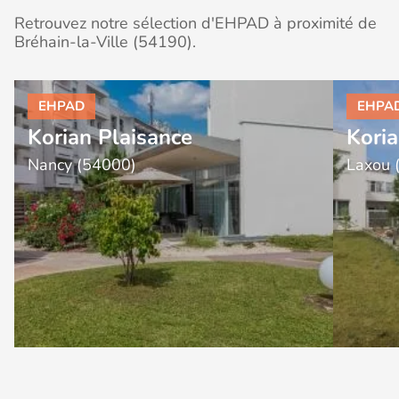
Retrouvez notre sélection d'EHPAD à proximité de
Bréhain-la-Ville (54190).
Korian Plaisance
Koria
Nancy (54000)
Laxou 