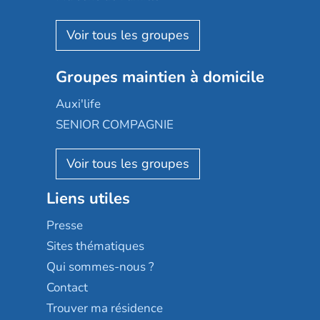
Espace et vie
Korian
Aquarelia
Emera
Nexity edenea
Colisée
Les jardins d'Arcadie
Groupes maintien à domicile
Groupe SOS
Occitalia
Le Noble Âge
Auxi'life
Appartseniors
Almage
SENIOR COMPAGNIE
Villa beausoleil
Pavonis santé
AGE D'OR Services
Reseda
Résidalya
Stella management
Groupe aplus
Liens utiles
Les villages d'or
Sérénys
Presse
Résidences services Villa Médicis
Sites thématiques
Qui sommes-nous ?
Contact
Trouver ma résidence