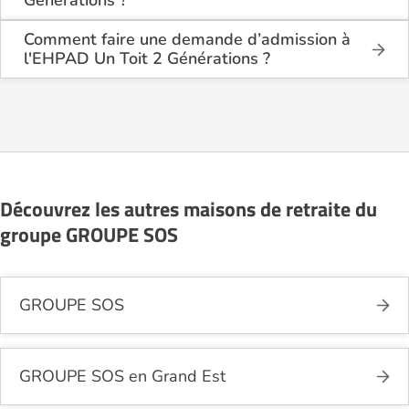
L'EHPAD Un Toit 2 Générations est situé 22 Viaduc
Kennedy à Nancy (54000), en Meurthe et Moselle
Comment faire une demande d’admission à
(54).
l'EHPAD Un Toit 2 Générations ?
La demande s’effectue directement via le formulaire
de contact disponible sur Logement-seniors.com.
Après réception, un conseiller reprend contact pour
présenter en détail les disponibilités, les services,
les coûts et les démarches administratives
nécessaires.
Découvrez les autres maisons de retraite du
groupe GROUPE SOS
GROUPE SOS
GROUPE SOS en Grand Est