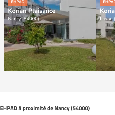
Korian Plaisance
Koria
Nancy (54000)
Laxou 
EHPAD à proximité de Nancy (54000)