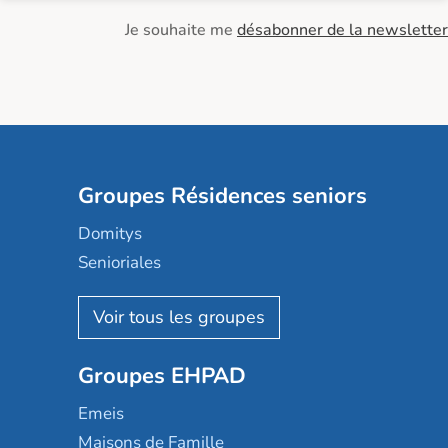
Je souhaite me
désabonner de la newsletter
Groupes Résidences seniors
Domitys
Senioriales
Nohée
Les Résidentiels
Ovelia
Groupes EHPAD
Mobicap
Domusvi
Emeis
Happy Senior
Maisons de Famille