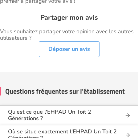
premier à partager votre avis !
Partager mon avis
Vous souhaitez partager votre opinion avec les autres
utilisateurs ?
Déposer un avis
Questions fréquentes sur l'établissement
Qu'est ce que l'EHPAD Un Toit 2
Générations ?
L'EHPAD Un Toit 2 Générations est une maison de
retraite médicalisée située à Nancy (54000).
Où se situe exactement l'EHPAD Un Toit 2
Générations ?