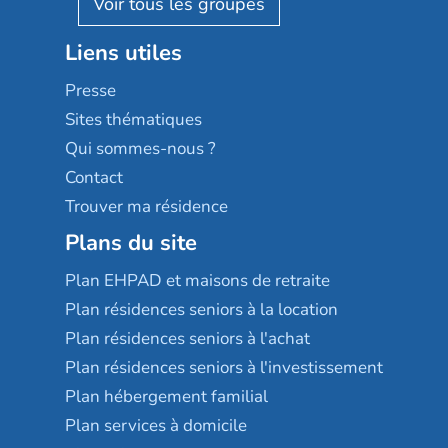
Résidalya
Stella management
Groupe aplus
Liens utiles
Les villages d'or
Sérénys
Presse
Résidences services Villa Médicis
Sites thématiques
Qui sommes-nous ?
Contact
Trouver ma résidence
Plans du site
Plan EHPAD et maisons de retraite
Plan résidences seniors à la location
Plan résidences seniors à l'achat
Plan résidences seniors à l'investissement
Plan hébergement familial
Plan services à domicile