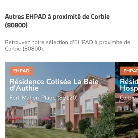
nécessaires.
Autres EHPAD à proximité de Corbie
(80800)
Retrouvez notre sélection d'EHPAD à proximité de
Corbie (80800).
Résidence Colisée La Baie
Rési
d'Authie
Hospi
Fort-Mahon-Plage (80120)
Corbie