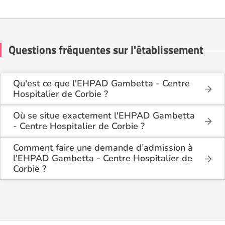
Questions fréquentes sur l'établissement
Qu'est ce que l'EHPAD Gambetta - Centre
Hospitalier de Corbie ?
L'EHPAD Gambetta - Centre Hospitalier de Corbie
est une maison de retraite médicalisée de type
Où se situe exactement l'EHPAD Gambetta
USLD (Unité de Soins Longue Durée), hébergement
- Centre Hospitalier de Corbie ?
permanent , située à Corbie (80800).
L'EHPAD Gambetta - Centre Hospitalier de Corbie
est situé 33 Rue Gambetta à Corbie (80800), dans
Comment faire une demande d’admission à
la Somme (80).
l'EHPAD Gambetta - Centre Hospitalier de
Corbie ?
La demande s’effectue directement via le formulaire
de contact disponible sur Logement-seniors.com.
Après réception, un conseiller reprend contact pour
présenter en détail les disponibilités, les services,
les coûts et les démarches administratives