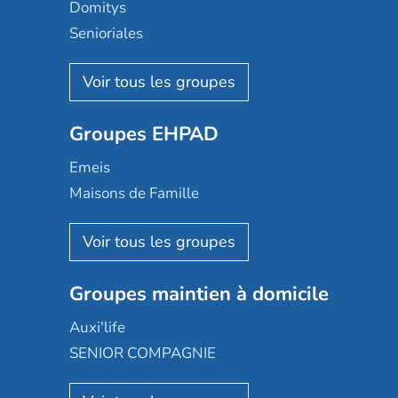
Domitys
Senioriales
Nohée
Les Résidentiels
Ovelia
Groupes EHPAD
Mobicap
Domusvi
Emeis
Happy Senior
Maisons de Famille
Espace et vie
Korian
Aquarelia
Emera
Nexity edenea
Colisée
Les jardins d'Arcadie
Groupes maintien à domicile
Groupe SOS
Occitalia
Le Noble Âge
Auxi'life
Appartseniors
Almage
SENIOR COMPAGNIE
Villa beausoleil
Pavonis santé
AGE D'OR Services
Reseda