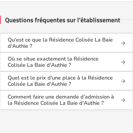
Questions fréquentes sur l'établissement
Qu'est ce que la Résidence Colisée La Baie
d'Authie ?
La Résidence Colisée La Baie d'Authie est une
maison de retraite médicalisée de type habilitée à
Où se situe exactement la Résidence
l'aide sociale, située à Fort-Mahon-Plage (80120).
Colisée La Baie d'Authie ?
La Résidence Colisée La Baie d'Authie est située
575, Rue Du General-De-Gaulle à Fort-Mahon-
Quel est le prix d'une place à la Résidence
Plage (80120), dans la Somme (80).
Colisée La Baie d'Authie ?
La Résidence Colisée La Baie d'Authie propose des
logements en chambre simple à partir de 3 131€
Comment faire une demande d’admission à
par mois.
la Résidence Colisée La Baie d'Authie ?
La demande s’effectue directement via le formulaire
de contact disponible sur Logement-seniors.com.
Après réception, un conseiller reprend contact pour
présenter en détail les disponibilités, les services,