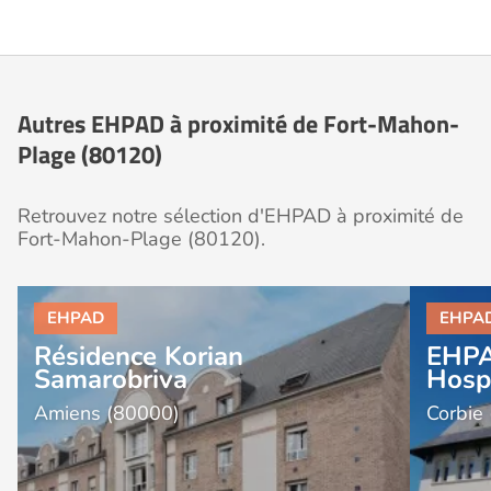
Autres EHPAD à proximité de Fort-Mahon-
Plage (80120)
Retrouvez notre sélection d'EHPAD à proximité de
Fort-Mahon-Plage (80120).
Résidence Korian
EHPA
Samarobriva
Hospi
Amiens (80000)
Corbie