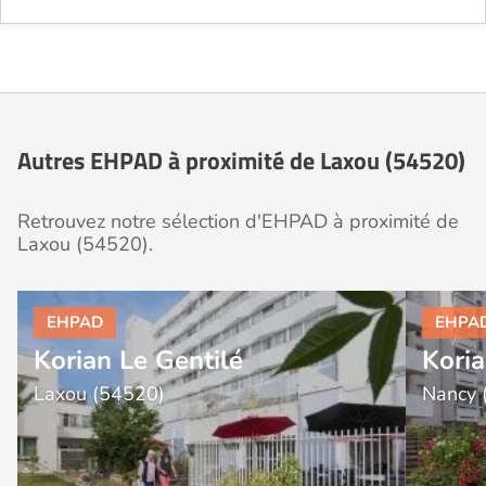
Autres EHPAD à proximité de Laxou (54520)
Retrouvez notre sélection d'EHPAD à proximité de
Laxou (54520).
Korian Le Gentilé
Koria
Laxou (54520)
Nancy 