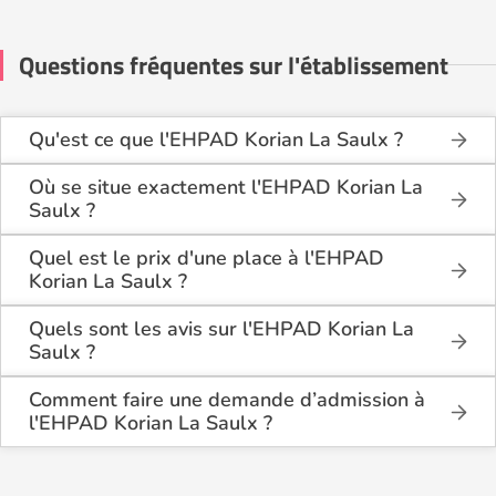
Questions fréquentes sur l'établissement
Qu'est ce que l'EHPAD Korian La Saulx ?
L'EHPAD Korian La Saulx est une maison de retraite
médicalisée de type hébergement permanent,
Où se situe exactement l'EHPAD Korian La
hébergement temporaire , située à Laxou (54520).
Saulx ?
L'EHPAD Korian La Saulx est situé 1 Allée De La
Saulx à Laxou (54520), en Meurthe et Moselle (54).
Quel est le prix d'une place à l'EHPAD
Korian La Saulx ?
L'EHPAD Korian La Saulx propose des logements
en chambre simple à partir de 2 914€ par mois, et
Quels sont les avis sur l'EHPAD Korian La
en chambre double à partir de 2 480€ par mois.
Saulx ?
Il y a 1 avis déposé(s) sur l'EHPAD Korian La Saulx :
il a reçu la note moyenne de 4,8/5 pour l'ensemble
Comment faire une demande d’admission à
de ses prestations.
l'EHPAD Korian La Saulx ?
La demande s’effectue directement via le formulaire
de contact disponible sur Logement-seniors.com.
Après réception, un conseiller reprend contact pour