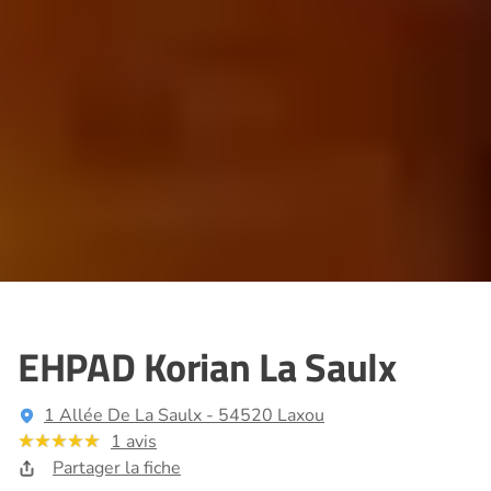
EHPAD Korian La Saulx
1 Allée De La Saulx - 54520 Laxou
1 avis
Partager la fiche