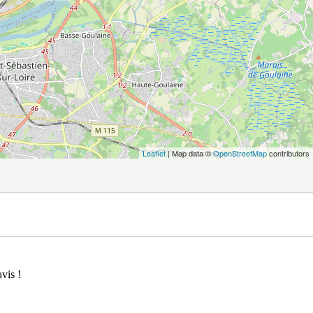
Leaflet
| Map data ©
OpenStreetMap
contributors
vis !