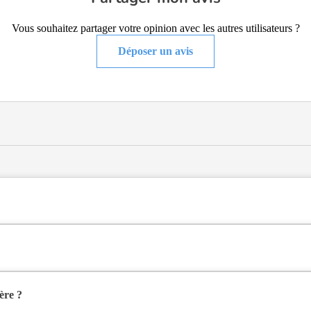
Vous souhaitez partager votre opinion avec les autres utilisateurs ?
Déposer un avis
alisée de type hébergement permanent , située à Nantes (44000).
ntes (44000), en Loire Atlantique (44).
ère ?
 simple à partir de 2 976€ par mois, et en chambre double à partir d