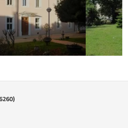
26260)