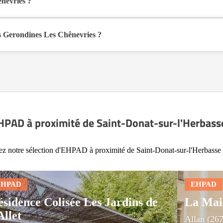
nevries ?
Saint-Joseph à Saint-Donat-sur-l'Herbasse (26260), dans la Drôme (26)
 Gerondines Les Chênevries ?
nible sur Logement-seniors.com. Après réception, un conseiller reprend c
HPAD à proximité de Saint-Donat-sur-l'Herbass
z notre sélection d'EHPAD à proximité de Saint-Donat-sur-l'Herbasse
ésidence Colisée Les Jardins de
La Mai
Allet
Allan (26