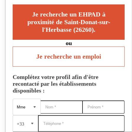
Je recherche un EHPAD à
proximité de Saint-Donat-sur-
l'Herbasse (26260).
ou
Je recherche un emploi
Complétez votre profil afin d'être
recontacté par les établissements
disponibles :
+33