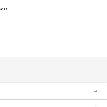
vis !
t-sur-l'Herbasse (26260).