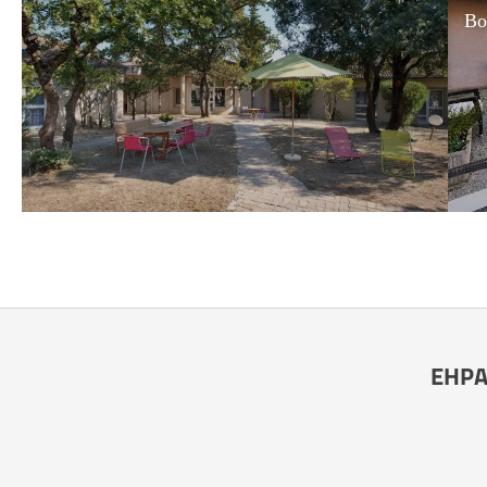
Bo
EHPAD