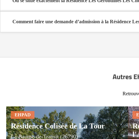
Où se situe exactement la Résidence Les Gerondines Les Chê
La Résidence Les Gerondines Les Chênevries est située 1 Bis Rue 
Comment faire une demande d’admission à la Résidence Les
La demande s’effectue directement via le formulaire de contact dispo
coûts et les démarches administratives nécessaires.
Autres E
Retrouve
Résidence Colisée de La Tour
R
l'
La Baume-de-Transit (26790)