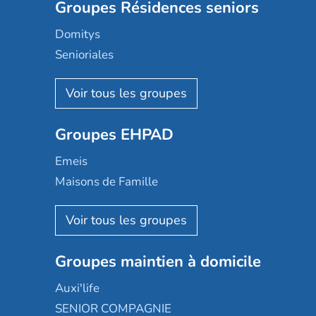
Groupes Résidences seniors
Domitys
Senioriales
Nohée
Les Résidentiels
Ovelia
Groupes EHPAD
Mobicap
Domusvi
Emeis
Happy Senior
Maisons de Famille
Espace et vie
Korian
Aquarelia
Emera
Nexity edenea
Colisée
Les jardins d'Arcadie
Groupes maintien à domicile
Groupe SOS
Occitalia
Le Noble Âge
Auxi'life
Appartseniors
Almage
SENIOR COMPAGNIE