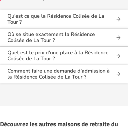
Qu'est ce que la Résidence Colisée de La
Tour ?
La Résidence Colisée de La Tour est une maison de
retraite médicalisée située à La Baume-de-Transit
Où se situe exactement la Résidence
(26790).
Colisée de La Tour ?
La Résidence Colisée de La Tour est située 490,
Chemin Des Asclepios Quartier Rochechausson à La
Quel est le prix d'une place à la Résidence
Baume-de-Transit (26790), dans la Drôme (26).
Colisée de La Tour ?
La Résidence Colisée de La Tour propose des
logements en chambre simple à partir de 3 038€
Comment faire une demande d’admission à
par mois, et en chambre double à partir de 2 759€
la Résidence Colisée de La Tour ?
par mois.
La demande s’effectue directement via le formulaire
de contact disponible sur Logement-seniors.com.
Après réception, un conseiller reprend contact pour
présenter en détail les disponibilités, les services,
les coûts et les démarches administratives
nécessaires.
Découvrez les autres maisons de retraite du