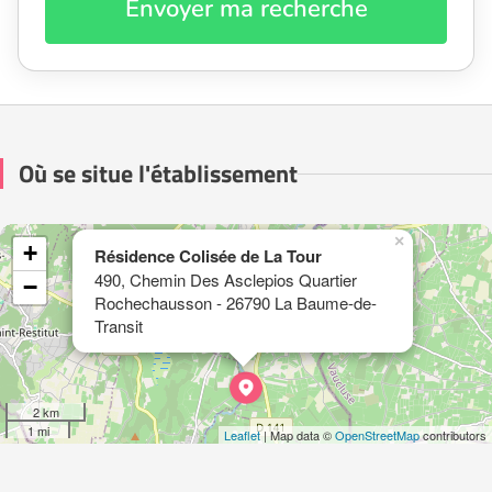
Envoyer ma recherche
Où se situe l'établissement
×
+
Résidence Colisée de La Tour
490, Chemin Des Asclepios Quartier
−
Rochechausson - 26790 La Baume-de-
Transit
2 km
1 mi
Leaflet
| Map data ©
OpenStreetMap
contributors