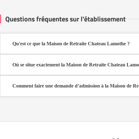
Questions fréquentes sur l'établissement
Qu'est ce que la Maison de Retraite Chateau Lamothe ?
La Maison de Retraite Chateau Lamothe est une maison de retrait
Où se situe exactement la Maison de Retraite Chateau Lamo
La Maison de Retraite Chateau Lamothe est située 10 Avenue Cant
Comment faire une demande d’admission à la Maison de Re
La demande s’effectue directement via le formulaire de contact dispo
coûts et les démarches administratives nécessaires.