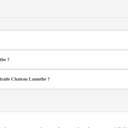
e médicalisée de type EHPAD Alzheimer, hébergement permanent , situ
the ?
erane à Saint-Médard-d'Eyrans (33650), en Gironde (33).
traite Chateau Lamothe ?
nible sur Logement-seniors.com. Après réception, un conseiller reprend c