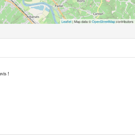
Leaflet
| Map data ©
OpenStreetMap
contributors
vis !