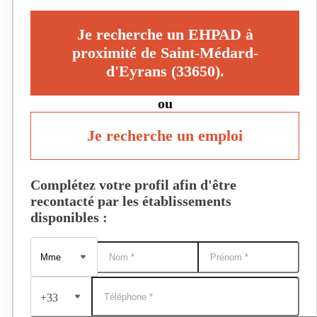
Je recherche un EHPAD à
proximité de Saint-Médard-
d'Eyrans (33650).
ou
Je recherche un emploi
Complétez votre profil afin d'être
recontacté par les établissements
disponibles :
+33