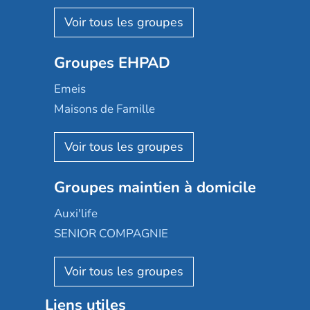
Nohée
Les Résidentiels
Ovelia
Groupes EHPAD
Mobicap
Domusvi
Emeis
Happy Senior
Maisons de Famille
Espace et vie
Korian
Aquarelia
Emera
Nexity edenea
Colisée
Les jardins d'Arcadie
Groupes maintien à domicile
Groupe SOS
Occitalia
Le Noble Âge
Auxi'life
Appartseniors
Almage
SENIOR COMPAGNIE
Villa beausoleil
Pavonis santé
AGE D'OR Services
Reseda
Résidalya
Stella management
Groupe aplus
Liens utiles
Les villages d'or