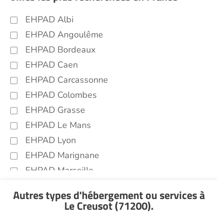
EHPAD Albi
EHPAD Angoulême
EHPAD Bordeaux
EHPAD Caen
EHPAD Carcassonne
EHPAD Colombes
EHPAD Grasse
EHPAD Le Mans
EHPAD Lyon
EHPAD Marignane
EHPAD Marseille
EHPAD Montpellier
Autres types d'hébergement ou services
à
EHPAD Nantes
Le Creusot (71200)
.
EHPAD Nice