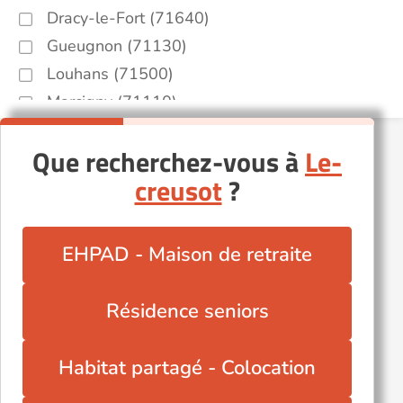
Dracy-le-Fort (71640)
Gueugnon (71130)
Louhans (71500)
Marcigny (71110)
Mellecey (71640)
Que recherchez-vous à
Le-
Montceau-les-Mines (71300)
creusot
?
Mâcon (71000)
Paray-le-Monial (71600)
Prissé (71960)
EHPAD - Maison de retraite
Saint-Désert (71390)
Saint-Gengoux-le-National (71460)
Résidence seniors
Saint-Maurice-lès-Châteauneuf (71740)
Semur-en-Brionnais (71110)
Habitat partagé - Colocation
Tournus (71700)