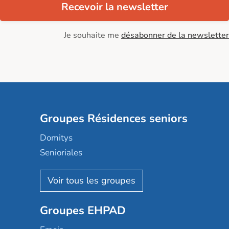
Recevoir la newsletter
Je souhaite me
désabonner de la newsletter
Groupes Résidences seniors
Domitys
Senioriales
Nohée
Les Résidentiels
Ovelia
Groupes EHPAD
Mobicap
Domusvi