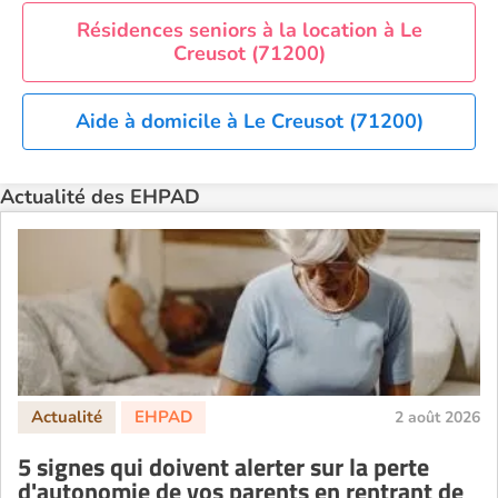
EHPAD Paris
Résidences seniors à la location à Le
Creusot (71200)
EHPAD Royan
EHPAD Saint-Etienne
Aide à domicile à Le Creusot (71200)
EHPAD Toulouse
EHPAD Tours
Actualité des EHPAD
EHPAD Troyes
Recherche par ville
2 août 2026
5 signes qui doivent alerter sur la perte
d'autonomie de vos parents en rentrant de