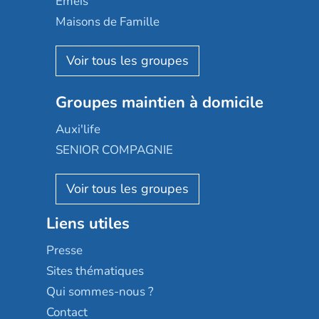
Emeis
Happy Senior
Maisons de Famille
Espace et vie
Korian
Aquarelia
Emera
Nexity edenea
Colisée
Les jardins d'Arcadie
Groupes maintien à domicile
Groupe SOS
Occitalia
Le Noble Âge
Auxi'life
Appartseniors
Almage
SENIOR COMPAGNIE
Villa beausoleil
Pavonis santé
AGE D'OR Services
Reseda
Résidalya
Stella management
Groupe aplus
Liens utiles
Les villages d'or
Sérénys
Presse
Résidences services Villa Médicis
Sites thématiques
Qui sommes-nous ?
Contact