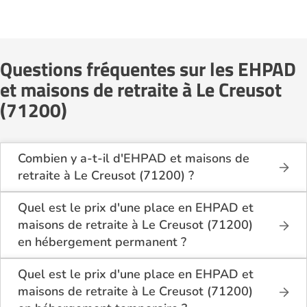
Questions fréquentes sur les EHPAD
et maisons de retraite à Le Creusot
(71200)
Combien y a-t-il d'EHPAD et maisons de
retraite à Le Creusot (71200) ?
Sur le site Logement-seniors.com, on recense
actuellement 6 EHPAD et maisons de retraite à Le
Quel est le prix d'une place en EHPAD et
Creusot (71200).
maisons de retraite à Le Creusot (71200)
en hébergement permanent ?
En hébergement permanent, le coût d'une chambre
simple en EHPAD et maisons de retraite à Le
Quel est le prix d'une place en EHPAD et
Creusot (71200) se situe entre 1 800€ et 2 370€
maisons de retraite à Le Creusot (71200)
par mois.