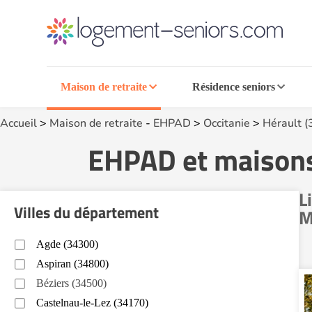
Maison de retraite
Résidence seniors
Accueil
>
Maison de retraite
-
EHPAD
>
Occitanie
>
Hérault (
EHPAD et maisons 
L
Villes du département
M
Agde (34300)
Aspiran (34800)
Béziers (34500)
Castelnau-le-Lez (34170)