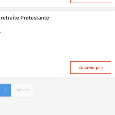
etraite Protestante
s
En savoir plus
2
Suivant