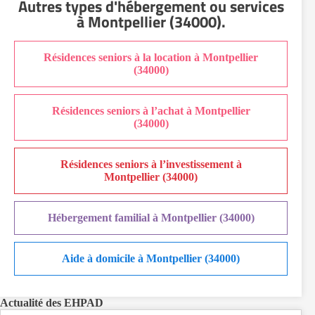
Autres types d'hébergement ou services
EHPAD Nice
à Montpellier (34000)
.
EHPAD Paris
EHPAD Royan
Résidences seniors à la location à Montpellier
EHPAD Saint-Etienne
(34000)
EHPAD Toulouse
EHPAD Tours
Résidences seniors à l’achat à Montpellier
(34000)
EHPAD Troyes
Recherche par ville
Résidences seniors à l’investissement à
Montpellier (34000)
Hébergement familial à Montpellier (34000)
Aide à domicile à Montpellier (34000)
Actualité des EHPAD