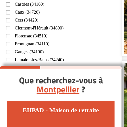
Castries (34160)
Caux (34720)
Cers (34420)
Clermont-l'Hérault (34800)
Florensac (34510)
Frontignan (34110)
Ganges (34190)
Lamalou-les-Bains (34240)
Lodève (34700)
Lunel (34400)
Que recherchez-vous à
Montferrier-sur-Lez (34980)
Montpellier
?
Mèze (34140)
Nissan-lez-Enserune (34440)
Saint-Gervais-sur-Mare (34610)
EHPAD - Maison de retraite
Saint-Gély-du-Fesc (34980)
Sète (34200)