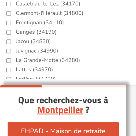
Castelnau-le-Lez (34170)
Clermont-l'Hérault (34800)
Frontignan (34110)
Ganges (34190)
Jacou (34830)
Juvignac (34990)
La Grande-Motte (34280)
Lattes (34970)
Lodève (34700)
Lunel (34400)
Que recherchez-vous à
Marsillargues (34590)
Montpellier
?
Nézignan-l'Évêque (34120)
Olonzac (34210)
Poussan (34560)
EHPAD - Maison de retraite
Saint-Brès (34670)