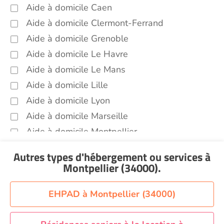
Entretien du cadre de vie, ménage,
Aide à domicile Caen
repassage, gestion du linge Montpellier
Aide à domicile Clermont-Ferrand
(34000)
Aide à domicile Grenoble
Portage de repas Montpellier (34000)
Aide à domicile Le Havre
Sorties (promenades, rendez-vous
médicaux...) Montpellier (34000)
Aide à domicile Le Mans
Aide à domicile Lille
Promenade animaux de compagnie
Montpellier (34000)
Aide à domicile Lyon
Soins esthétiques Montpellier (34000)
Aide à domicile Marseille
Autres aides à domicile Montpellier
Aide à domicile Montpellier
(34000)
Aide à domicile Nantes
Voir toutes les aides à domicile à Montpellier
Autres types d'hébergement ou services
à
Aide à domicile Nice
(34000)
Montpellier (34000)
.
Aide à domicile Nîmes
Aide à domicile Orléans
EHPAD à Montpellier (34000)
Aide à domicile Paris