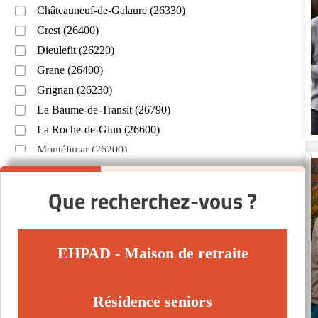
Châteauneuf-de-Galaure (26330)
Crest (26400)
Dieulefit (26220)
Grane (26400)
Grignan (26230)
La Baume-de-Transit (26790)
La Roche-de-Glun (26600)
Montélimar (26200)
Nyons (26110)
Portes-lès-Valence (26800)
Que recherchez-vous ?
Romans-sur-Isère (26100)
Saint-Donat-sur-l'Herbasse (26260)
Saint-Paul-Trois-Châteaux (26130)
EHPAD - Maison de retraite
Saint-Vallier (26240)
Tain-l'Hermitage (26600)
Résidence seniors
Valence (26000)