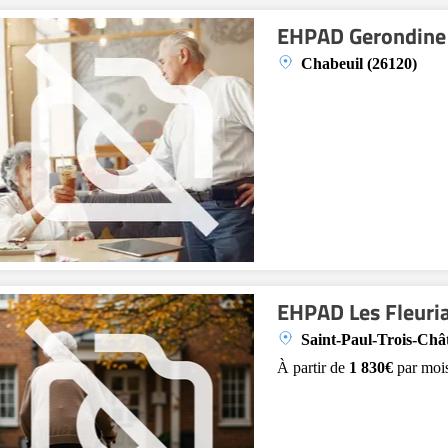
EHPAD Gerondine 
Chabeuil (26120)
EHPAD Les Fleuri
Saint-Paul-Trois-Châ
À partir de
1 830€
par moi