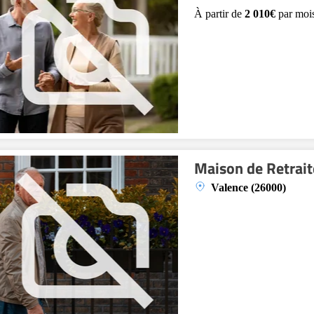
À partir de
2 010€
par moi
Maison de Retrait
Valence (26000)