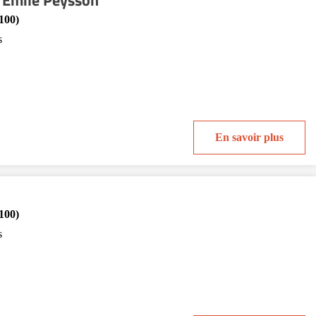
 Emile Peysson
100)
s
En savoir plus
100)
s