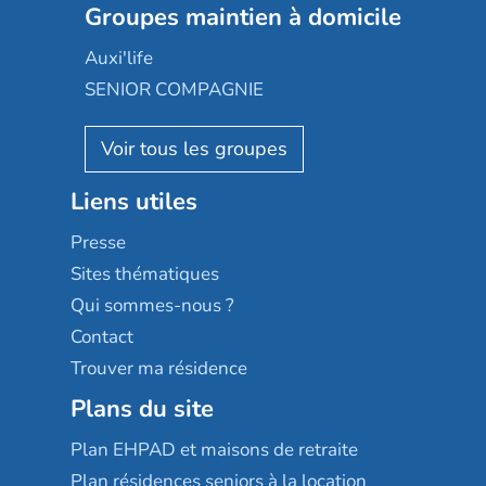
Les jardins d'Arcadie
Groupes maintien à domicile
Groupe SOS
Occitalia
Le Noble Âge
Auxi'life
Appartseniors
Almage
SENIOR COMPAGNIE
Villa beausoleil
Pavonis santé
AGE D'OR Services
Reseda
Résidalya
Stella management
Groupe aplus
Liens utiles
Les villages d'or
Sérénys
Presse
Résidences services Villa Médicis
Sites thématiques
Qui sommes-nous ?
Contact
Trouver ma résidence
Plans du site
Plan EHPAD et maisons de retraite
Plan résidences seniors à la location