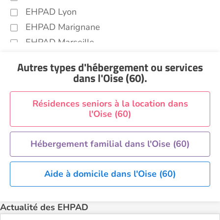
EHPAD Lyon
EHPAD Marignane
EHPAD Marseille
EHPAD Montpellier
Autres types d'hébergement ou services
EHPAD Nantes
dans l'Oise (60)
.
EHPAD Nice
EHPAD Paris
Résidences seniors à la location dans
l'Oise (60)
EHPAD Royan
EHPAD Saint-Etienne
Hébergement familial dans l'Oise (60)
EHPAD Toulouse
EHPAD Tours
Aide à domicile dans l'Oise (60)
EHPAD Troyes
Recherche par ville
Actualité des EHPAD