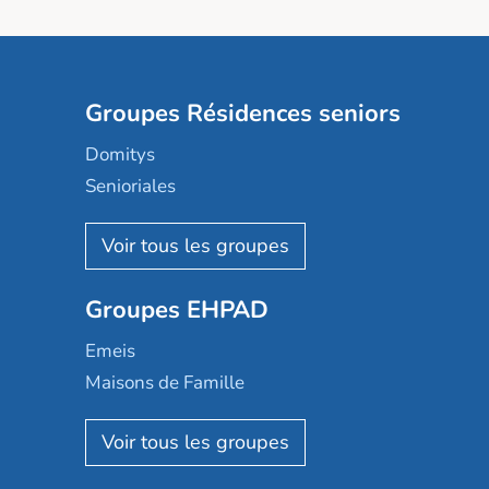
Groupes Résidences seniors
Domitys
Senioriales
Nohée
Les Résidentiels
Ovelia
Groupes EHPAD
Mobicap
Domusvi
Emeis
Happy Senior
Maisons de Famille
Espace et vie
Korian
Aquarelia
Emera
Nexity edenea
Colisée