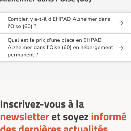
Combien y a-t-il d'EHPAD Alzheimer dans
l'Oise (60) ?
Sur le site Logement-seniors.com, on recense
actuellement 4 EHPAD Alzheimer dans l'Oise (60).
Quel est le prix d'une place en EHPAD
Alzheimer dans l'Oise (60) en hébergement
permanent ?
En hébergement permanent, le tarif minimum en
EHPAD Alzheimer dans l'Oise (60) est de 2 910€
par mois pour une chambre simple, et 2 670€ par
mois pour une chambre double.
Inscrivez-vous à la
newsletter
et soyez
informé
des dernières actualités