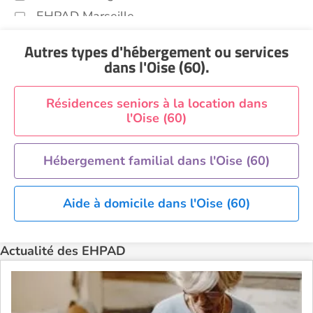
EHPAD Marseille
EHPAD Montpellier
Autres types d'hébergement ou services
EHPAD Nantes
dans l'Oise (60)
.
EHPAD Nice
EHPAD Paris
Résidences seniors à la location dans
l'Oise (60)
EHPAD Royan
EHPAD Saint-Etienne
Hébergement familial dans l'Oise (60)
EHPAD Toulouse
EHPAD Tours
Aide à domicile dans l'Oise (60)
EHPAD Troyes
Recherche par ville
Actualité des EHPAD