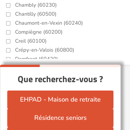
Chambly (60230)
Chantilly (60500)
Chaumont-en-Vexin (60240)
Compiègne (60200)
Creil (60100)
Crépy-en-Valois (60800)
Domfront (60420)
Ermenonville (60950)
Que recherchez-vous ?
Lieuvillers (60130)
Margny-lès-Compiègne (60280)
Marseille-en-Beauvaisis (60690)
EHPAD - Maison de retraite
Monchy-Saint-Éloi (60290)
Méru (60110)
Résidence seniors
Nampcel (60400)