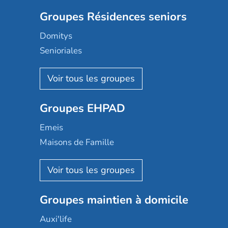
Groupes Résidences seniors
Domitys
Senioriales
Nohée
Les Résidentiels
Ovelia
Groupes EHPAD
Mobicap
Domusvi
Emeis
Happy Senior
Maisons de Famille
Espace et vie
Korian
Aquarelia
Emera
Nexity edenea
Colisée
Les jardins d'Arcadie
Groupes maintien à domicile
Groupe SOS
Occitalia
Le Noble Âge
Auxi'life
Appartseniors