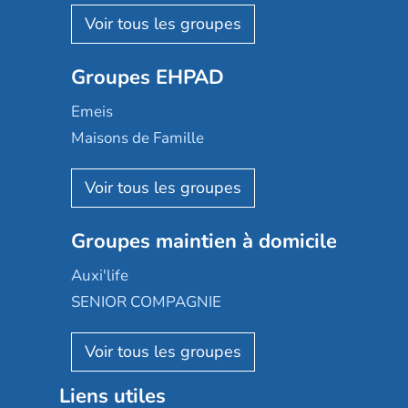
Nohée
Les Résidentiels
Ovelia
Groupes EHPAD
Mobicap
Domusvi
Emeis
Happy Senior
Maisons de Famille
Espace et vie
Korian
Aquarelia
Emera
Nexity edenea
Colisée
Les jardins d'Arcadie
Groupes maintien à domicile
Groupe SOS
Occitalia
Le Noble Âge
Auxi'life
Appartseniors
Almage
SENIOR COMPAGNIE
Villa beausoleil
Pavonis santé
AGE D'OR Services
Reseda
Résidalya
Stella management
Groupe aplus
Liens utiles
Les villages d'or