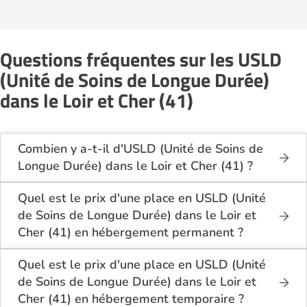
Questions fréquentes sur les USLD
(Unité de Soins de Longue Durée)
dans le Loir et Cher (41)
Combien y a-t-il d'USLD (Unité de Soins de
Longue Durée) dans le Loir et Cher (41) ?
Sur le site Logement-seniors.com, on recense
actuellement 7 USLD (Unité de Soins de Longue
Quel est le prix d'une place en USLD (Unité
Durée) dans le Loir et Cher (41).
de Soins de Longue Durée) dans le Loir et
Cher (41) en hébergement permanent ?
En hébergement permanent, le coût d'une chambre
simple en USLD (Unité de Soins de Longue Durée)
Quel est le prix d'une place en USLD (Unité
dans le Loir et Cher (41) se situe entre 1 530€ et 1
de Soins de Longue Durée) dans le Loir et
980€ par mois.
Cher (41) en hébergement temporaire ?