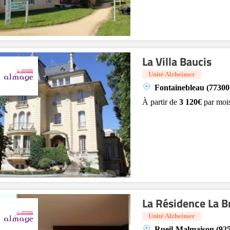
La Villa Baucis
Unité Alzheimer
Fontainebleau (77300
À partir de
3 120€
par moi
La Résidence La B
Unité Alzheimer
Rueil-Malmaison (92