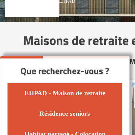
EHPAD
Maisons de retraite
M
Que recherchez-vous ?
EHPAD - Maison de retraite
Résidence seniors
Habitat partagé - Colocation