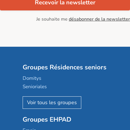
Recevoir la newsletter
Je souhaite me
désabonner de la newsletter
Groupes Résidences seniors
Domitys
Senioriales
Nohée
Les Résidentiels
Ovelia
Groupes EHPAD
Mobicap
Domusvi