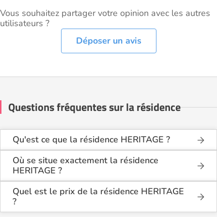
Vous souhaitez partager votre opinion avec les autres
utilisateurs ?
Déposer un avis
Questions fréquentes sur la résidence
Qu'est ce que la résidence HERITAGE ?
La résidence HERITAGE est une résidence seniors
de type résidence services seniors, village seniors .
Où se situe exactement la résidence
HERITAGE ?
Cette résidence du secteur privé se situe à Aix-en-
La résidence HERITAGE est située 0005 AVENUE
Provence (13100).
DE COIRARD à Aix-en-Provence (13100), dans
Quel est le prix de la résidence HERITAGE
les Bouches du Rhône (13).
?
La résidence HERITAGE propose des logements à