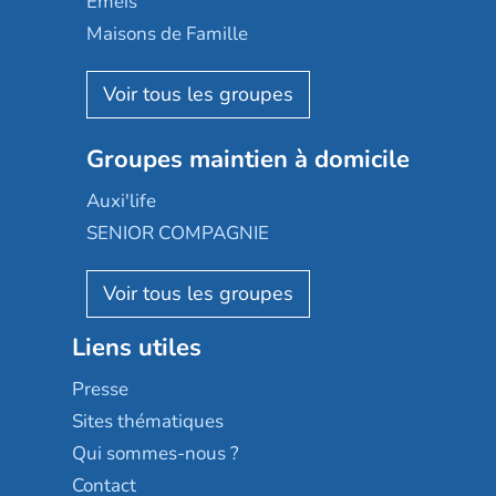
Emeis
Happy Senior
Maisons de Famille
Espace et vie
Korian
Aquarelia
Emera
Nexity edenea
Colisée
Les jardins d'Arcadie
Groupes maintien à domicile
Groupe SOS
Occitalia
Le Noble Âge
Auxi'life
Appartseniors
Almage
SENIOR COMPAGNIE
Villa beausoleil
Pavonis santé
AGE D'OR Services
Reseda
Résidalya
Stella management
Groupe aplus
Liens utiles
Les villages d'or
Sérénys
Presse
Résidences services Villa Médicis
Sites thématiques
Qui sommes-nous ?
Contact