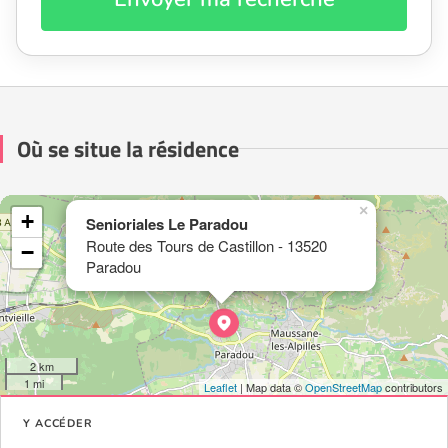
Où se situe la résidence
×
+
Senioriales Le Paradou
Route des Tours de Castillon - 13520
−
Paradou
2 km
1 mi
Leaflet
| Map data ©
OpenStreetMap
contributors
Y ACCÉDER