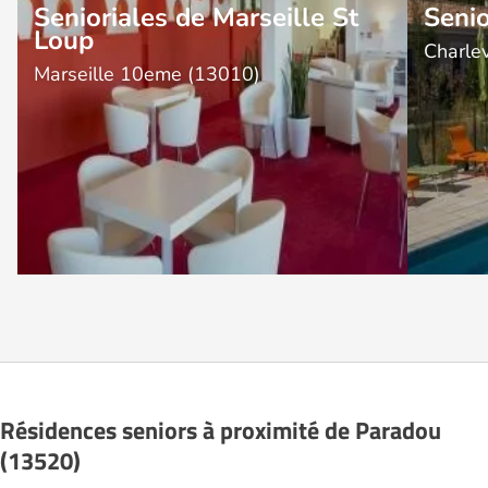
Senioriales de Marseille St
Senio
Loup
Charle
Marseille 10eme (13010)
Résidences seniors à proximité de Paradou
(13520)