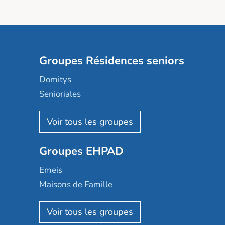
Groupes Résidences seniors
Domitys
Senioriales
Nohée
Les Résidentiels
Ovelia
Groupes EHPAD
Mobicap
Domusvi
Emeis
Happy Senior
Maisons de Famille
Espace et vie
Korian
Aquarelia
Emera