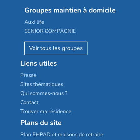
Nexity edenea
Colisée
Les jardins d'Arcadie
Groupes maintien à domicile
Groupe SOS
Occitalia
Le Noble Âge
Auxi'life
Appartseniors
Almage
SENIOR COMPAGNIE
Villa beausoleil
Pavonis santé
AGE D'OR Services
Reseda
Résidalya
Stella management
Groupe aplus
Liens utiles
Les villages d'or
Sérénys
Presse
Résidences services Villa Médicis
Sites thématiques
Qui sommes-nous ?
Contact
Trouver ma résidence
Plans du site
Plan EHPAD et maisons de retraite