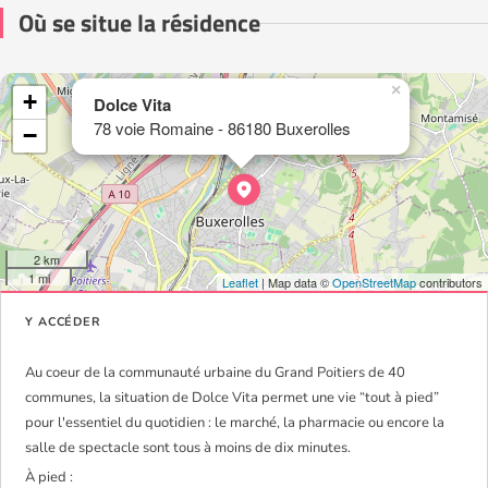
Où se situe la résidence
×
+
Dolce Vita
78 voie Romaine - 86180 Buxerolles
−
2 km
1 mi
Leaflet
| Map data ©
OpenStreetMap
contributors
Y ACCÉDER
Au coeur de la communauté urbaine du Grand Poitiers de 40
communes, la situation de Dolce Vita permet une vie “tout à pied”
pour l'essentiel du quotidien : le marché, la pharmacie ou encore la
salle de spectacle sont tous à moins de dix minutes.
À pied :