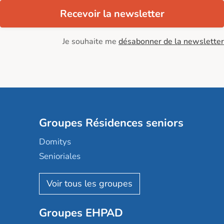
Recevoir la newsletter
Je souhaite me
désabonner de la newsletter
Groupes Résidences seniors
Domitys
Senioriales
Nohée
Les Résidentiels
Ovelia
Groupes EHPAD
Mobicap