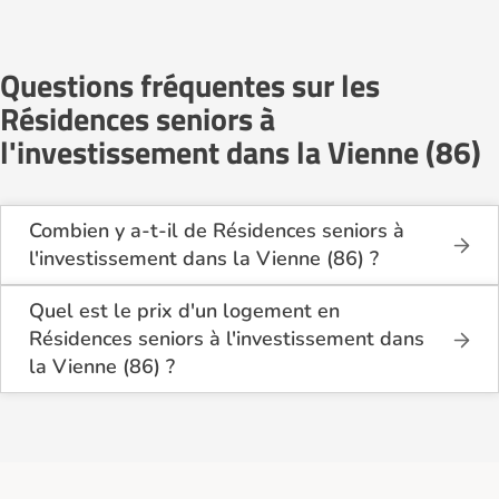
Questions fréquentes sur les
Résidences seniors à
l'investissement dans la Vienne (86)
Combien y a-t-il de Résidences seniors à
l'investissement dans la Vienne (86) ?
Sur le site Logement-seniors.com, on recense
actuellement 1 Résidences seniors à
Quel est le prix d'un logement en
l'investissement dans la Vienne (86).
Résidences seniors à l'investissement dans
la Vienne (86) ?
Le tarif minimum d'un logement en Résidences
seniors à l'investissement dans la Vienne (86) est
de 142 200€.