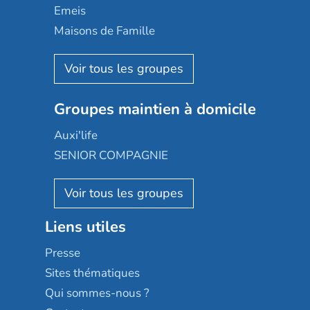
Domusvi
Emeis
Happy Senior
Maisons de Famille
Espace et vie
Korian
Aquarelia
Emera
Nexity edenea
Colisée
Les jardins d'Arcadie
Groupes maintien à domicile
Groupe SOS
Occitalia
Le Noble Âge
Auxi'life
Appartseniors
Almage
SENIOR COMPAGNIE
Villa beausoleil
Pavonis santé
AGE D'OR Services
Reseda
Résidalya
Stella management
Groupe aplus
Liens utiles
Les villages d'or
Sérénys
Presse
Résidences services Villa Médicis
Sites thématiques
Qui sommes-nous ?