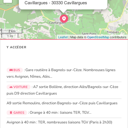
Cavillargues - 30330 Cavillargues
2 km
1 mi
Leaflet
| Map data ©
OpenStreetMap
contributors
Y ACCÉDER
: Gare routière à Bagnols-sur-Cèze. Nombreuses lignes
🚌 BUS
vers Avignon, Nîmes, Alès…
: A7 sortie Bollène, direction Alès/Bagnols-sur-Cèze
🚗 VOITURE
puis D9 direction Cavillargues
A9 sortie Remoulins, direction Bagnols-sur-Cèze puis Cavillargues
: Orange à 40 min : liaisons TER, TGV…
🚆 GARES
Avignon à 40 min : TER, nombreuses liaisons TGV (Paris à 2h30)