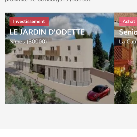
LE JARDIN D'ODETTE
Senio
Nîmes (30000)
La Cal