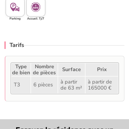
Parking
Accueil 7j/7
Tarifs
Type
Nombre
Surface
Prix
de bien
de pièces
à partir
à partir de
T3
6 pièces
de 63 m²
165000 €