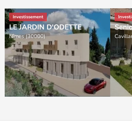
LE JARDIN D'ODETTE
Senio
Nîmes (30000)
Cavill