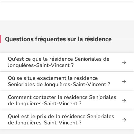
Questions fréquentes sur la résidence
Qu'est ce que la résidence Senioriales de
Jonquières-Saint-Vincent ?
La résidence Senioriales de Jonquières-Saint-
Vincent est une résidence seniors de type résidence
Où se situe exactement la résidence
services seniors, village seniors . Elle dispose de
Senioriales de Jonquières-Saint-Vincent ?
logements disponibles à l'achat ou à
La résidence Senioriales de Jonquières-Saint-
l'investissement.
Vincent est située Chemin du Pauvre Ménage -
Comment contacter la résidence Senioriales
30300 Jonquières Saint-Vincent à Jonquières-Saint-
de Jonquières-Saint-Vincent ?
Cette résidence du secteur privé se situe à
Vincent (30300), dans le Gard (30).
Vous pouvez contacter la résidence Senioriales de
Jonquières-Saint-Vincent (30300).
Jonquières-Saint-Vincent directement sur le site
Quel est le prix de la résidence Senioriales
Logement-seniors.com, grâce au formulaire de
de Jonquières-Saint-Vincent ?
contact de l'établissement.
La résidence Senioriales de Jonquières-Saint-