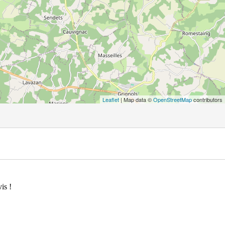
Leaflet
| Map data ©
OpenStreetMap
contributors
is !