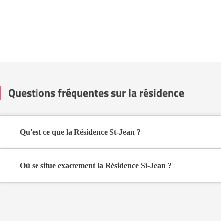
Questions fréquentes sur la résidence
Qu'est ce que la Résidence St-Jean ?
La Résidence St-Jean est une résidence seniors de type foyer logem
Cette résidence du secteur privé se situe à Bazas (33430).
Où se situe exactement la Résidence St-Jean ?
La Résidence St-Jean est située Rue de La Taillade à Bazas (33430