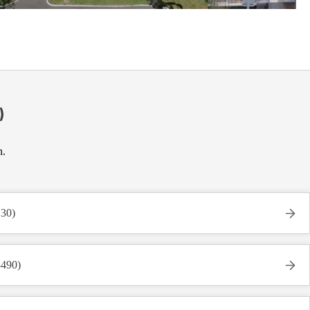
)
n.
130)
3490)