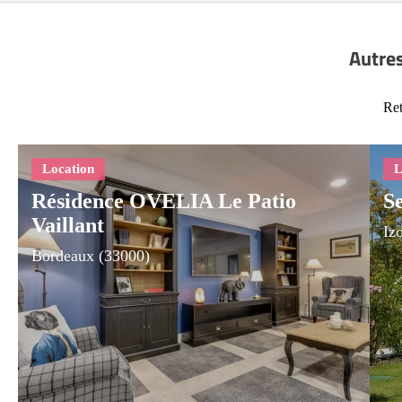
Autres
Ret
Résidence OVELIA Le Patio
Se
Vaillant
Iz
Bordeaux (33000)