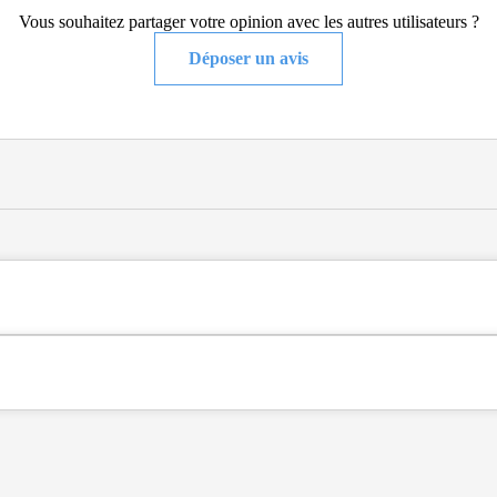
Vous souhaitez partager votre opinion avec les autres utilisateurs ?
Déposer un avis
ent - résidence autonomie .
), en Gironde (33).