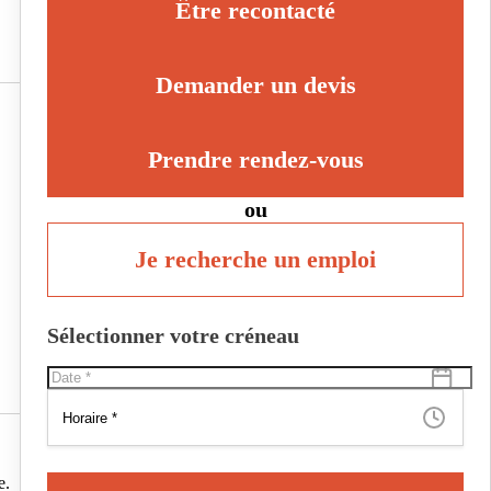
Être recontacté
Demander un devis
Prendre rendez-vous
ou
Je recherche un emploi
Sélectionner votre créneau
e.