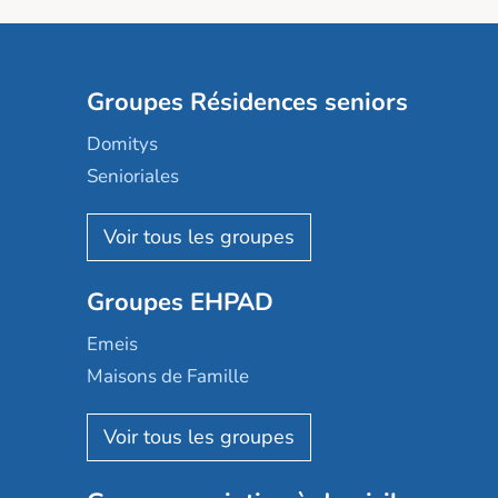
Groupes Résidences seniors
Domitys
Senioriales
Nohée
Les Résidentiels
Ovelia
Groupes EHPAD
Mobicap
Domusvi
Emeis
Happy Senior
Maisons de Famille
Espace et vie
Korian
Aquarelia
Emera
Nexity edenea
Colisée