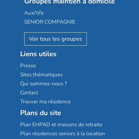
Les jardins d'Arcadie
Groupes maintien à domicile
Groupe SOS
Occitalia
Le Noble Âge
Auxi'life
Appartseniors
Almage
SENIOR COMPAGNIE
Villa beausoleil
Pavonis santé
AGE D'OR Services
Reseda
Résidalya
Stella management
Groupe aplus
Liens utiles
Les villages d'or
Sérénys
Presse
Résidences services Villa Médicis
Sites thématiques
Qui sommes-nous ?
Contact
Trouver ma résidence
Plans du site
Plan EHPAD et maisons de retraite
Plan résidences seniors à la location