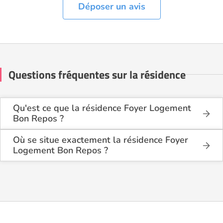
Déposer un avis
Questions fréquentes sur la résidence
Qu'est ce que la résidence Foyer Logement
Bon Repos ?
La résidence Foyer Logement Bon Repos est une
résidence seniors de type foyer logement -
Où se situe exactement la résidence Foyer
résidence autonomie .
Logement Bon Repos ?
La résidence Foyer Logement Bon Repos est située
Cette résidence du secteur privé se situe à Épinal
15 Quai Michelet à Épinal (88000), dans les Vosges
(88000).
(88).