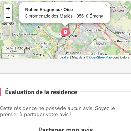
×
+
Nohée Eragny-sur-Oise
3 promenade des Mariés - 95610 Éragny
−
2 km
1 mi
Leaflet
| Map data ©
OpenStreetMap
contributors
Évaluation de la résidence
Cette résidence ne possède aucun avis. Soyez le
premier à partager votre avis !
Partager mon avis