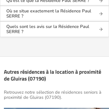
Qu'est ce que la Résidence Paul SERRE ?
La Résidence Paul SERRE est une résidence seniors
de type foyer logement - résidence autonomie .
Où se situe exactement la Résidence Paul
SERRE ?
Cette résidence du secteur privé se situe à Gluiras
La Résidence Paul SERRE est située Place de la
(07190).
Liberté à Gluiras (07190), en Ardèche (07).
Quels sont les avis sur la Résidence Paul
SERRE ?
Il y a 1 avis déposé(s) sur la Résidence Paul SERRE
: elle a reçu la note moyenne de 4,4/5 pour
l'ensemble de ses prestations.
Autres résidences à la location à proximité
de Gluiras (07190)
Retrouvez notre sélection de résidences seniors à
proximité de Gluiras (07190).