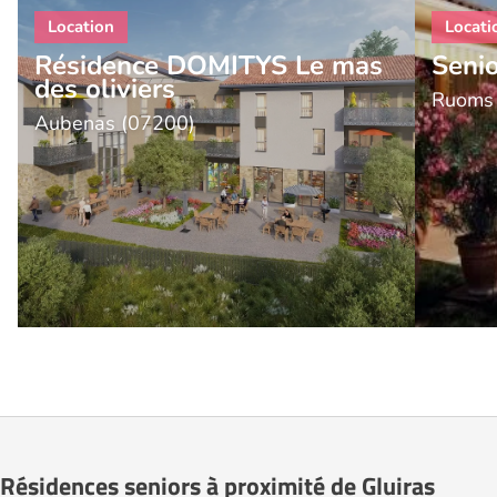
Résidence DOMITYS Le mas
Seni
des oliviers
Ruoms
Aubenas (07200)
Résidences seniors à proximité de Gluiras