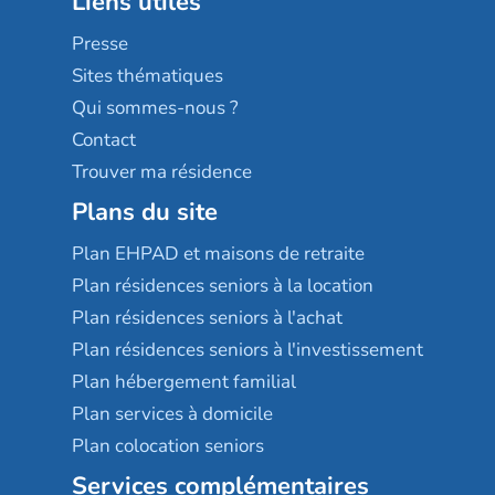
Liens utiles
Les villages d'or
Sérénys
Presse
Résidences services Villa Médicis
Sites thématiques
Qui sommes-nous ?
Contact
Trouver ma résidence
Plans du site
Plan EHPAD et maisons de retraite
Plan résidences seniors à la location
Plan résidences seniors à l'achat
Plan résidences seniors à l'investissement
Plan hébergement familial
Plan services à domicile
Plan colocation seniors
Services complémentaires