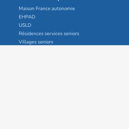
Maison France autonomie
EHPAD
USLD
Résidences services seniors
Villages seniors
Foyers logement / Résidences autonomie
Résidences intergénérationnelles
Suivez-nous
Gestion des cookies
Mentions légales
Classement des résultats
Publication et classement des avis