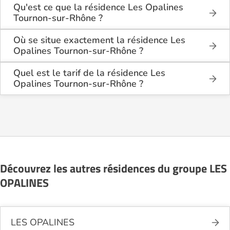
Qu'est ce que la résidence Les Opalines
Tournon-sur-Rhône ?
La résidence Les Opalines Tournon-sur-Rhône est
une résidence seniors de type résidence services
Où se situe exactement la résidence Les
seniors, foyer logement - résidence autonomie .
Opalines Tournon-sur-Rhône ?
La résidence Les Opalines Tournon-sur-Rhône est
Cette résidence du secteur privé se situe à Tournon-
située 35 Rue Louise Michel à Tournon-sur-Rhône
Quel est le tarif de la résidence Les
sur-Rhône (07300).
(07300), en Ardèche (07).
Opalines Tournon-sur-Rhône ?
La résidence Les Opalines Tournon-sur-Rhône
propose des logements à partir de 1 200€ par mois.
Découvrez les autres résidences du groupe LES
OPALINES
LES OPALINES