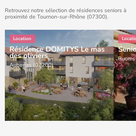
Retrouvez notre sélection de résidences seniors à
proximité de Tournon-sur-Rhône (07300).
Résidence DOMITYS Le mas
Seni
des oliviers
Ruoms
Aubenas (07200)