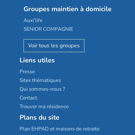
Colisée
Les jardins d'Arcadie
Groupes maintien à domicile
Groupe SOS
Occitalia
Le Noble Âge
Auxi'life
Appartseniors
Almage
SENIOR COMPAGNIE
Villa beausoleil
Pavonis santé
AGE D'OR Services
Reseda
Résidalya
Stella management
Groupe aplus
Liens utiles
Les villages d'or
Sérénys
Presse
Résidences services Villa Médicis
Sites thématiques
Qui sommes-nous ?
Contact
Trouver ma résidence
Plans du site
Plan EHPAD et maisons de retraite