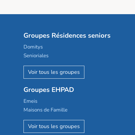
Groupes Résidences seniors
Domitys
Senioriales
Nohée
Les Résidentiels
Ovelia
Groupes EHPAD
Mobicap
Domusvi
Emeis
Happy Senior
Maisons de Famille
Espace et vie
Korian
Aquarelia
Emera
Nexity edenea