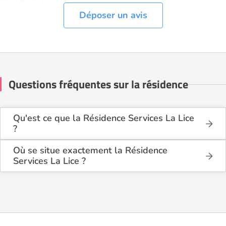
Déposer un avis
Questions fréquentes sur la résidence
Qu'est ce que la Résidence Services La Lice
?
La Résidence Services La Lice est une résidence
seniors de type résidence services seniors .
Où se situe exactement la Résidence
Services La Lice ?
Cette résidence du secteur privé se situe à La Ferté-
La Résidence Services La Lice est située 11 PLACE
Bernard (72400).
DE LA LICE à La Ferté-Bernard (72400), dans
la Sarthe (72).