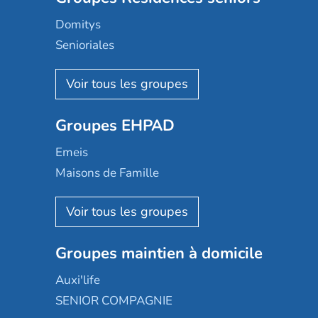
Domitys
Senioriales
Nohée
Les Résidentiels
Ovelia
Groupes EHPAD
Mobicap
Domusvi
Emeis
Happy Senior
Maisons de Famille
Espace et vie
Korian
Aquarelia
Emera
Nexity edenea
Colisée
Les jardins d'Arcadie
Groupes maintien à domicile
Groupe SOS
Occitalia
Le Noble Âge
Auxi'life
Appartseniors
Almage
SENIOR COMPAGNIE
Villa beausoleil
Pavonis santé