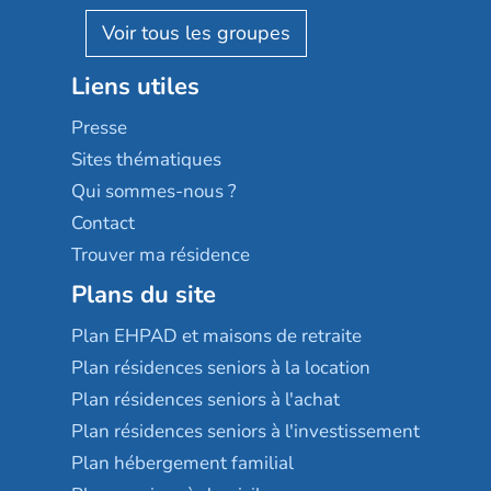
AGE D'OR Services
Reseda
Résidalya
Stella management
Groupe aplus
Liens utiles
Les villages d'or
Sérénys
Presse
Résidences services Villa Médicis
Sites thématiques
Qui sommes-nous ?
Contact
Trouver ma résidence
Plans du site
Plan EHPAD et maisons de retraite
Plan résidences seniors à la location
Plan résidences seniors à l'achat
Plan résidences seniors à l'investissement
Plan hébergement familial