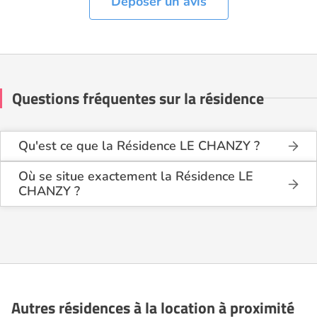
Déposer un avis
Questions fréquentes sur la résidence
Qu'est ce que la Résidence LE CHANZY ?
La Résidence LE CHANZY est une résidence seniors
de type résidence services seniors .
Où se situe exactement la Résidence LE
CHANZY ?
Cette résidence du secteur privé se situe à Le Mans
La Résidence LE CHANZY est située 106 rue
(72000).
Chanzy à Le Mans (72000), dans la Sarthe (72).
Autres résidences à la location à proximité