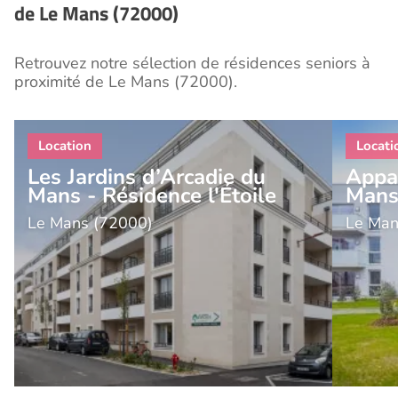
de Le Mans (72000)
Retrouvez notre sélection de résidences seniors à
proximité de Le Mans (72000).
Les Jardins d’Arcadie du
Appa
Mans - Résidence l'Étoile
Man
Le Mans (72000)
Le Man