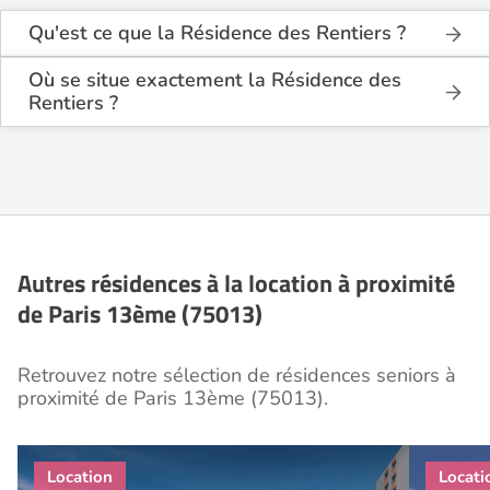
Qu'est ce que la Résidence des Rentiers ?
La Résidence des Rentiers est une résidence
seniors de type foyer logement - résidence
Où se situe exactement la Résidence des
autonomie .
Rentiers ?
La Résidence des Rentiers est située 120 Rue
Cette résidence du secteur privé se situe à Paris
Château des Rentiers à Paris 13ème (75013),
13ème (75013).
à Paris (75).
Autres résidences à la location à proximité
de Paris 13ème (75013)
Retrouvez notre sélection de résidences seniors à
proximité de Paris 13ème (75013).