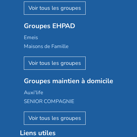
Nohée
Les Résidentiels
Ovelia
Groupes EHPAD
Mobicap
Domusvi
Emeis
Happy Senior
Maisons de Famille
Espace et vie
Korian
Aquarelia
Emera
Nexity edenea
Colisée
Les jardins d'Arcadie
Groupes maintien à domicile
Groupe SOS
Occitalia
Le Noble Âge
Auxi'life
Appartseniors
Almage
SENIOR COMPAGNIE
Villa beausoleil
Pavonis santé
AGE D'OR Services
Reseda
Résidalya
Stella management
Groupe aplus
Liens utiles
Les villages d'or