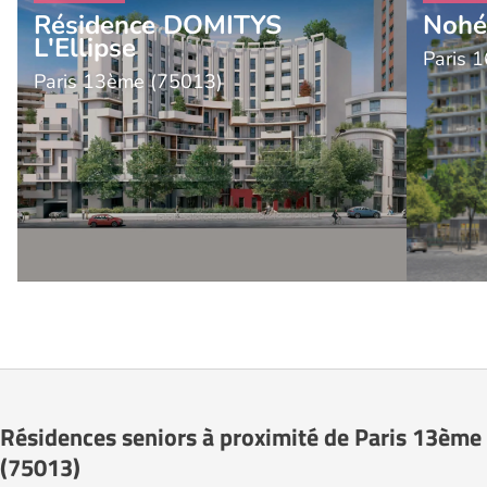
Résidence DOMITYS
Nohée
L'Ellipse
Paris 
Paris 13ème (75013)
Résidences seniors à proximité de Paris 13ème
(75013)