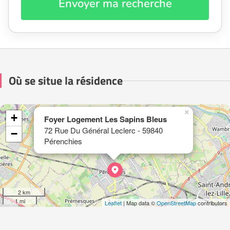
Envoyer ma recherche
Où se situe la résidence
×
+
Foyer Logement Les Sapins Bleus
72 Rue Du Général Leclerc - 59840
−
Pérenchies
2 km
1 mi
Leaflet
| Map data ©
OpenStreetMap
contributors