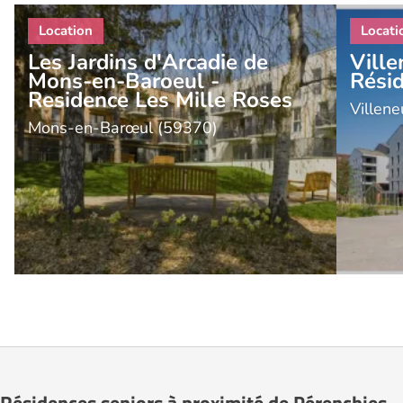
Les Jardins d'Arcadie de
Ville
Mons-en-Baroeul -
Rési
Residence Les Mille Roses
Villen
Mons-en-Barœul (59370)