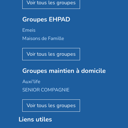
Les Résidentiels
Ovelia
Groupes EHPAD
Mobicap
Domusvi
Emeis
Happy Senior
Maisons de Famille
Espace et vie
Korian
Aquarelia
Emera
Nexity edenea
Colisée
Les jardins d'Arcadie
Groupes maintien à domicile
Groupe SOS
Occitalia
Le Noble Âge
Auxi'life
Appartseniors
Almage
SENIOR COMPAGNIE
Villa beausoleil
Pavonis santé
AGE D'OR Services
Reseda
Résidalya
Stella management
Groupe aplus
Liens utiles
Les villages d'or
Sérénys