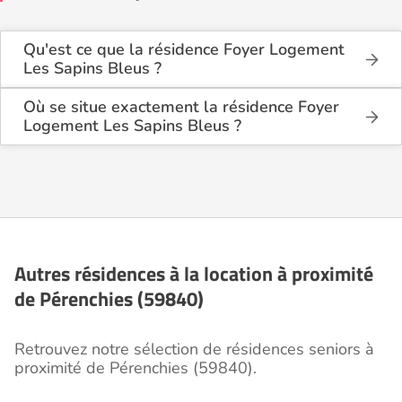
Qu'est ce que la résidence Foyer Logement
Les Sapins Bleus ?
La résidence Foyer Logement Les Sapins Bleus est
une résidence seniors de type foyer logement -
Où se situe exactement la résidence Foyer
résidence autonomie .
Logement Les Sapins Bleus ?
La résidence Foyer Logement Les Sapins Bleus est
Cette résidence du secteur privé se situe à
située 72 Rue Du Général Leclerc à Pérenchies
Pérenchies (59840).
(59840), dans le Nord (59).
Autres résidences à la location à proximité
de Pérenchies (59840)
Retrouvez notre sélection de résidences seniors à
proximité de Pérenchies (59840).