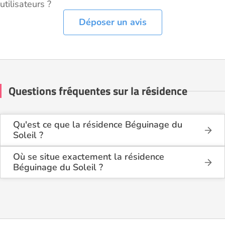
utilisateurs ?
Déposer un avis
Questions fréquentes sur la résidence
Qu'est ce que la résidence Béguinage du
Soleil ?
La résidence Béguinage du Soleil est une résidence
seniors de type résidence services seniors .
Où se situe exactement la résidence
Béguinage du Soleil ?
Cette résidence du secteur privé se situe à
La résidence Béguinage du Soleil est située 14, Rue
Perpignan (66100).
de Villelongue dels Monts - 66100 Perpignan à
Perpignan (66100), dans les Pyrénées Orientales
(66).