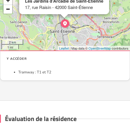
+
Les Jardins d’Arcadie de Saint-Etienne
17, rue Raisin - 42000 Saint-Étienne
−
2 km
1 mi
Leaflet
| Map data ©
OpenStreetMap
contributors
Y ACCÉDER
Tramway : T1 et T2
Évaluation de la résidence